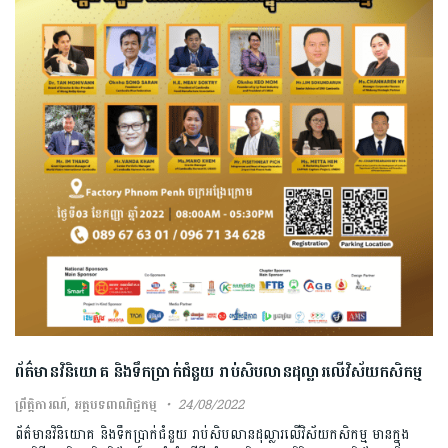
ព័ត៌មានវិនិយោគ និងទឹកប្រាក់ជំនួយ រាប់សិបលានដុល្លារលើវិស័យកសិកម្ម
ព្រឹត្តិការណ៍
,
អត្ថបទពាណិជ្ជកម្ម
24/08/2022
ព័ត៌មានវិនិយោគ និងទឹកប្រាក់ជំនួយ រាប់សិបលានដុល្លារលើវិស័យកសិកម្ម មានក្នុង