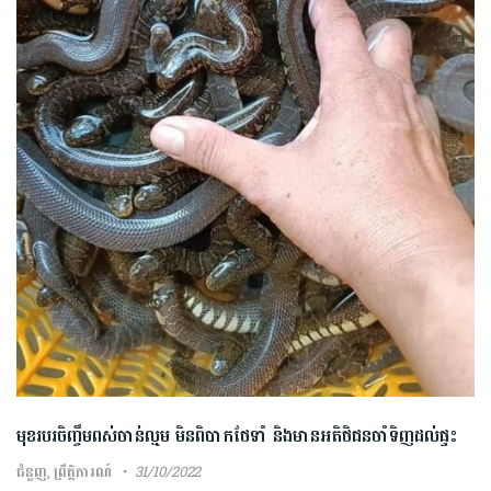
មុខរបរចិញ្ចឹមពស់ចាន់ល្មម មិនពិបាកថែទាំ និងមានអតិថិជនចាំទិញដល់ផ្ទះ
ជំនួញ
,
ព្រឹត្តិការណ៍
31/10/2022