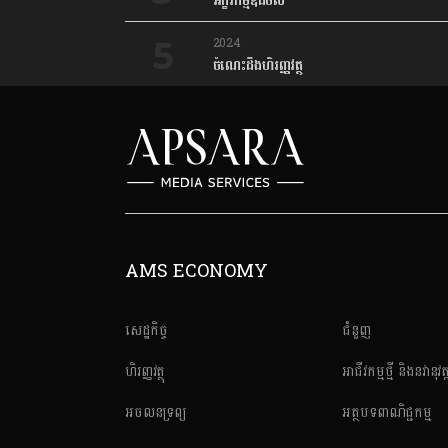
អក្ខរកម្មឌីជីថល
2024
ចំណេះដឹងហិរញ្ញវត្ថុ
AMS ECONOMY
សេដ្ឋកិច្ច
ជំនួញ
ហិរញ្ញវត្ថុ
អាជីវកម្មថ្មី និងនវានុវត្
អចលនទ្រព្យ
អត្ថបទពាណិជ្ជកម្ម