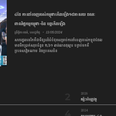
​៤​ខែ ​ការនាំចេញ​របស់​កម្ពុជា​កើន​ឡើង​១​៥​ភាគរយ​ ​ខណៈ
ពាណិជ្ជកម្ម​កម្ពុជា​-​ចិន​ ​បន្ត​កើន​ឡើង​
ព្រឹត្តិការណ៍
,
សេដ្ឋកិច្ច
13/05/2024
សហរដ្ឋអាមេរិកគឺជាទីផ្សារដ៏ធំបំផុតសម្រាប់ការនាំចេញរបស់កម្ពុជាដែល
មានទឹកប្រាក់សរុបចំនួន ២,៦១ ពាន់លានដុល្លារ បន្ទាប់មកគឺ
ប្រទេសវៀតណាម និងប្រទេសចិន
2026
គន្លឹះហិរញ្ញវត្ថុ
2024