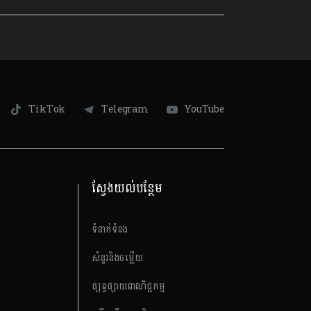
TikTok
Telegram
YouTube
ស្វែងយល់បន្ថែម
ទំនាក់ទំនង
សំនួរនិងចម្លើយ
ផ្សព្វផ្សាយពាណិជ្ជកម្ម