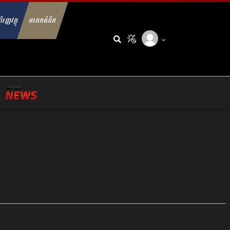
ិរញ្ញវត្ថុ
មរតកគំនិត
arch for: