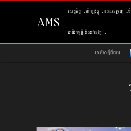
សេដ្ឋកិច្ច
ហិរញ្ញវត្ថុ
អចលនទ្រព្យ
ជ
អាជីវកម្មថ្មី និងនវានុវត្ត
មាតិកាឌីជីថល: