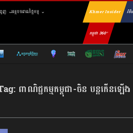
ំនួញ
អត្ថបទពាណិជ្ជកម្ម
Khmer Insider
វិថីហ
Se
កម្ពុជា 360°
Tag:
ពាណិជ្ជកម្មកម្ពុជា-ចិន បន្តកើនឡើង