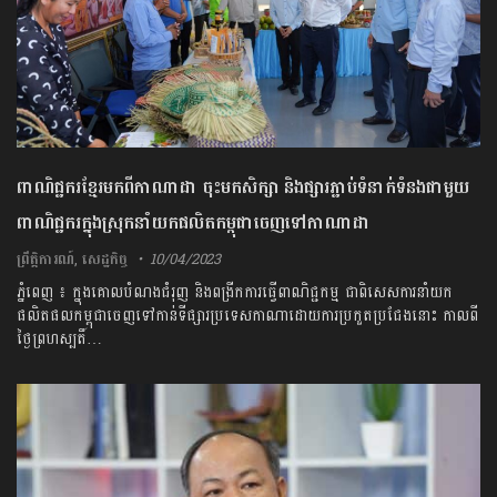
ពាណិជ្ជករខ្មែរមកពីកាណាដា ចុះមកសិក្សា និងផ្សារភ្ជាប់ទំនាក់ទំនងជាមួយ
ពាណិជ្ជករក្នុងស្រុកនាំយកផលិតកម្ពុជាចេញទៅកាណាដា
ព្រឹត្តិការណ៍
,
សេដ្ឋកិច្ច
10/04/2023
ភ្នំពេញ ៖ ក្នុងគោលបំណងជំរុញ និងពង្រីកការធ្វើពាណិជ្ជកម្ម ជាពិសេសការនាំយក
ផលិតផលកម្ពុជាចេញទៅកាន់ទីផ្សារប្រទេសកាណាដោយការប្រកួតប្រជែងនោះ កាលពី
ថ្ងៃព្រហស្បតិ៍…