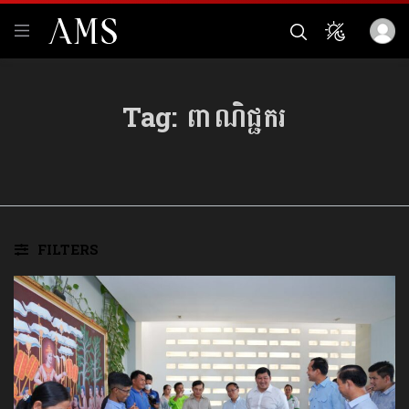
Tag:
ពាណិជ្ជករ
FILTERS