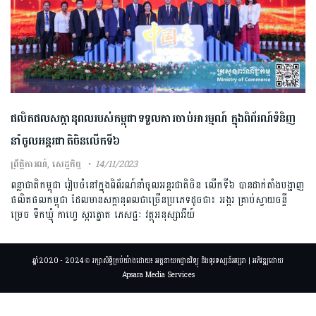
ផលិតផលសក្តានុពលរបស់កម្ពុជាទទួលការចាប់អារម្មណ៍ ក្នុងពិព័រណ៍ទំនិញ
នាំចូលអន្តរជាតិចិនលើកទី៦
ព្រឹត្តិការណ៍
,
សេដ្ឋកិច្ច
14/11/2023
ពន្លាជាតិកម្ពុជា រៀបចំនៅក្នុងពិព័រណ៍នាំចូលអន្តរជាតិចិន លើកទី៦ បានដាក់តាំងបង្ហាញ
ផលិតផលកម្ពុជា ដែលមានសក្តានុពលជាច្រើនប្រភេទដូចជា៖ អង្ករ គ្រាប់ស្វាយចន្ទី
ម្រេច ទឹកឃ្មុំ កាហ្វេ ស្ករត្នោត ភេសជ្ជៈ វត្ថុអនុស្សាវរីយ៍
ឆ្នាំ2020 - 2024 © រក្សាសិទ្ធិគ្រប់យ៉ាងដោយ៖ អគ្គនាយកដ្ឋានវិទ្យុ និងទូរទស្សន៍អប្សរា | អភិវឌ្ឍដោយ
Apsara Media Services