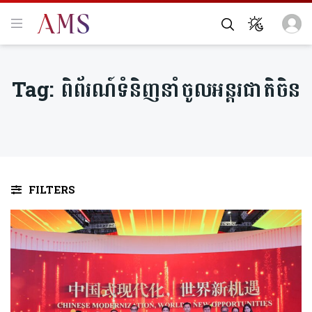
Tag:
ពិព័រណ៍ទំនិញនាំចូលអន្តរជាតិចិន
FILTERS