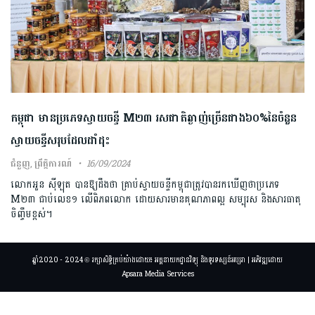
កម្ពុជា មានប្រភេទស្វាយចន្ទី M២៣ រសជាតិឆ្ងាញ់ច្រើនជាង៦០%នៃចំនួន
ស្វាយចន្ទីសរុបដែលដាំដុះ
ជំនួញ
,
ព្រឹត្តិការណ៍
16/09/2024
លោកអួន ស៊ីឡុត បានឱ្យដឹងថា គ្រាប់ស្វាយចន្ទីកម្ពុជាត្រូវបានរកឃើញថាប្រភេទ
M២៣ ជាប់លេខ​១ លើពិភពលោក ដោយសារមានគុណភាពល្អ សម្បុរស និងសារធាតុ
ចិញ្ចឹមខ្ពស់។
ឆ្នាំ2020 - 2024 © រក្សាសិទ្ធិគ្រប់យ៉ាងដោយ៖ អគ្គនាយកដ្ឋានវិទ្យុ និងទូរទស្សន៍អប្សរា | អភិវឌ្ឍដោយ
Apsara Media Services