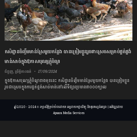
កសិដ្ឋានចិញ្ចឹមមាន់ស្រែមួយកន្លែង បានត្រៀមខ្លួនរួចជាស្រេចសម្រាប់ផ្គត់ផ្គង់
មាន់សាច់ក្នុងឱកាសបុណ្យភ្ជុំបិណ្ឌ
ជំនួញ
,
ព្រឹត្តិការណ៍
17/09/2024
ក្នុងឱកាសបុណ្យភ្ជុំបិណ្ឌខាងមុខនេះ កសិដ្ឋានចិញ្ចឹមមាន់ស្រែមួយកន្លែង បានត្រៀមខ្លួន
រួចជាស្រេចក្នុងការផ្គត់ផ្គង់សាច់មាន់នៅលើទីផ្សារប្រមាន៣០០០ក្បាល
ឆ្នាំ2020 - 2024 © រក្សាសិទ្ធិគ្រប់យ៉ាងដោយ៖ អគ្គនាយកដ្ឋានវិទ្យុ និងទូរទស្សន៍អប្សរា | អភិវឌ្ឍដោយ
Apsara Media Services