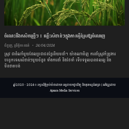
ចំណេះដឹងកសិកម្មខ្លីៗ ៖ គន្លឹះសំខាន់ៗក្នុងការធ្វើស្រែឱ្យចំណេញ
ជំនួញ
,
ព្រឹត្តិការណ៍
24/04/2024
ស្រូវ ជាដំណាំមួយដែលប្រជាជនខ្មែរនិយមដាំ។ យ៉ាងណាមិញ ការដាំស្រូវក៏ត្រូវការ
បច្ចេកទេសសំខាន់ៗមួយចំនួន ទាំងការដាំ និងថែទាំ ទើបទទួលបានផលល្អ និង
មិនខាតបង់
ឆ្នាំ2020 - 2024 © រក្សាសិទ្ធិគ្រប់យ៉ាងដោយ៖ អគ្គនាយកដ្ឋានវិទ្យុ និងទូរទស្សន៍អប្សរា | អភិវឌ្ឍដោយ
Apsara Media Services