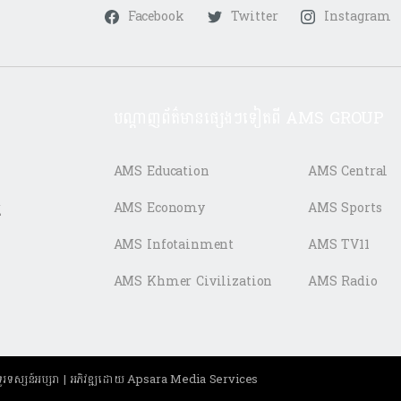
Facebook
Twitter
Instagram
បណ្តាញព័ត៌មានផ្សេងៗទៀតពី AMS GROUP
AMS Education
AMS Central
ត
AMS Economy
AMS Sports
AMS Infotainment
AMS TV11
AMS Khmer Civilization
AMS Radio
ុ និងទូរទស្សន៍អប្សរា | អភិវឌ្ឍដោយ Apsara Media Services