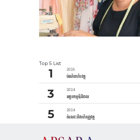
Top 5 List
2026
បំណិនហិរវត្ថុ
2024
អក្ខរកម្មឌីជីថល
2024
ចំណេះដឹងហិរញ្ញវត្ថុ