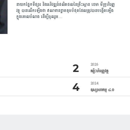
នាយកផ្នែកទីផ្សារ និងអភិវឌ្ឍន៍ផលិតផលនៃគ្រឹះស្ថាន ខេមា មីក្រូហិរញ្ញ
វត្ថុ បានលើកឡើងថា ឥណទានខ្នាតតូចបំផុតដែលត្រូវបានបង្កើតឡើង
ក្នុងគោលបំណង ដើម្បីចូលរួម…
2026
គន្លឹះហិរញ្ញវត្ថុ
2024
ឧស្សាហកម្ម ៤.០