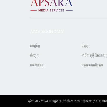
AMS ECONOMY
សេដ្ឋកិច្ច
ជំនួញ
ហិរញ្ញវត្ថុ
អាជីវកម្មថ្មី និងនវានុវត្
អចលនទ្រព្យ
អត្ថបទពាណិជ្ជកម្ម
ឆ្នាំ2020 - 2024 © រក្សាសិទ្ធិគ្រប់យ៉ាងដោយ៖ អគ្គនាយកដ្ឋានវិទ្យ