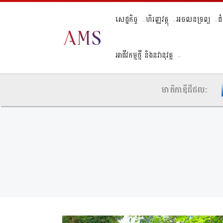
សេដ្ឋកិច្ច
ហិរញ្ញវត្ថុ
អចលនទ្រព្យ
ជ
អាជីវកម្មថ្មី និងនវានុវត្ត
មាតិកាឌីជីថល: