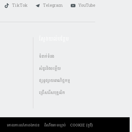
TikTok
Telegram
YouTube
ស្វែងយល់បន្ថែម
ទំនាក់ទំនង
សំនួរនិងចម្លើយ
ផ្សព្វផ្សាយពាណិជ្ជកម្ម
ជ្រើសរើសបុគ្គលិក
គោលការណ៍​ភាពឯកជន
ដំណឹងតាមច្បាប់
COOKIE (ខូខី)