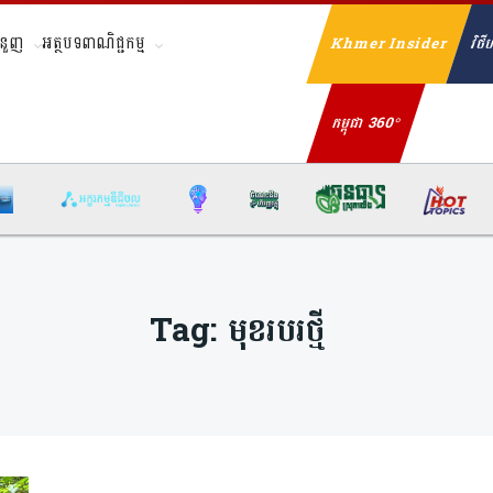
ំនួញ
អត្ថបទពាណិជ្ជកម្ម
Khmer Insider
វិថីហ
Se
កម្ពុជា 360°
Tag:
មុខរបរថ្មី