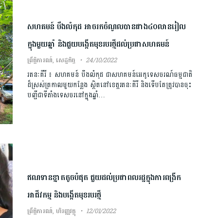
សហគមន៍ បឹងលំកុដ អាចរកចំណូលបានជាង៤០លានរៀល
ក្នុងមួយឆ្នាំ និងជួយបង្កើតមុខ​របរថ្មីដល់ប្រជាសហគមន៍
ព្រឹត្តិការណ៍
,
សេដ្ឋកិច្ច
24/10/2022
រតនៈគីរី ៖ សហគមន៍ បឹងលំកុដ ជាសហគមន៍អេកូទេសចរណ៍ធម្មជាតិ
ដ៏ស្រស់ត្រកាលមួយកន្លែង ស្ថិតនៅខេត្តរតនៈគិរី និងទើបតែត្រូវបានចុះ
បញ្ជីជាទីតាំងទេសចរនៅក្នុងឆ្នាំ…
ឥណទានខ្នាតតូចបំផុត ជួយដល់ប្រជាពលរដ្ឋក្នុងការពង្រីក
អាជីវកម្ម និងបង្កើតមុខរបរថ្មី
ព្រឹត្តិការណ៍
,
ហិរញ្ញវត្ថុ
12/01/2022