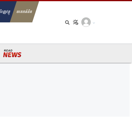
ិរញ្ញវត្ថុ
មរតកគំនិត
arch for: