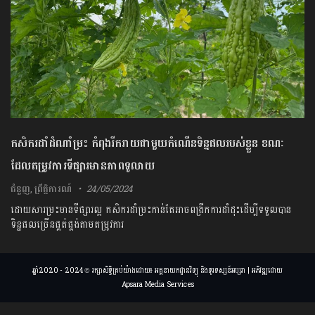
កសិករដាំដំណាំម្រះ កំពុងរីករាយជាមួយកំណើនទិន្នផលរបស់ខ្លួន ខណៈ
ដែលតម្រូវការទីផ្សារមានភាពទូលាយ
ជំនួញ
,
ព្រឹត្តិការណ៍
24/05/2024
ដោយសារម្រះមានទីផ្សារល្អ កសិករដាំម្រះកាន់តែអាចពង្រីកការដាំដុះដើម្បីទទួលបាន
ទិន្នផលច្រើនផ្គត់ផ្គង់តាមតម្រូវការ
ឆ្នាំ2020 - 2024 © រក្សាសិទ្ធិគ្រប់យ៉ាងដោយ៖ អគ្គនាយកដ្ឋានវិទ្យុ និងទូរទស្សន៍អប្សរា | អភិវឌ្ឍដោយ
Apsara Media Services