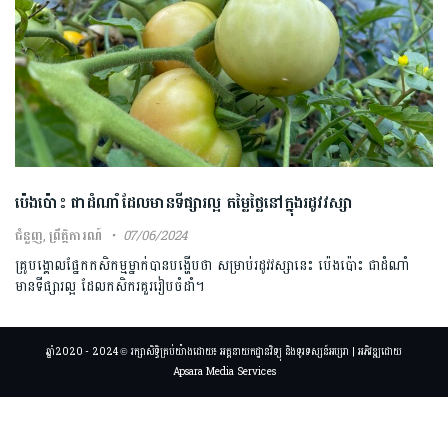
ប៉េងប៉ោះ ជាដំណាំដែលមានទីផ្សារល្អ តម្លៃថ្លៃនៅក្នុងរដូវវស្សា
ជំនួញ
,
ព្រឹត្តិការណ៍
07/06/2024
គ្រូបង្គោលផ្នែកកសិកម្មម្នាក់បានបង្ហើបថា សម្រាប់រដូវវស្សានេះ ប៉េងប៉ោះ ជាដំណាំ
មានទីផ្សារល្អ ដែលកសិករគួររៀបចំដាំ។
ឆ្នាំ2020 - 2024 © រក្សាសិទ្ធិគ្រប់យ៉ាងដោយ៖ អគ្គនាយកដ្ឋានវិទ្យុ និងទូរទស្សន៍អប្សរា | អភិវឌ្ឍដោយ
Apsara Media Services