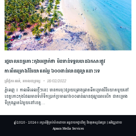
រដ្ឋបាលខេត្តកោះកុងបញ្ជាក់ថា មិនទាន់ទទួលបានឯកសារផ្លូវ
ការពីគម្រោងវិនិយោគតម្លៃ ៦០០ពាន់លានដុល្លារនោះទេ
ព្រឹត្តិការណ៍
,
អចលនទ្រព្យ
18/02/2022
ភ្នំពេញ ៖ កាលពីពេលថ្មីៗនេះ មានការចុះផ្សាយព្រោងព្រាតពីគម្រោងវិនិយោគមួយនៅ
ខេត្តកោះកុងដែលមានទំហំទឹកប្រាក់ប្រមាណ៦០០ពាន់លានដុល្លារអាមេរិក ជាគម្រោង
ទីក្រុងឆ្លាតវៃមួយនៅខេត្ត…
ឆ្នាំ2020 - 2024 © រក្សាសិទ្ធិគ្រប់យ៉ាងដោយ៖ អគ្គនាយកដ្ឋានវិទ្យុ និងទូរទស្សន៍អប្សរា | អភិវឌ្ឍដោយ
Apsara Media Services