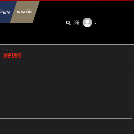
ិរញ្ញវត្ថុ
មរតកគំនិត
arch for: