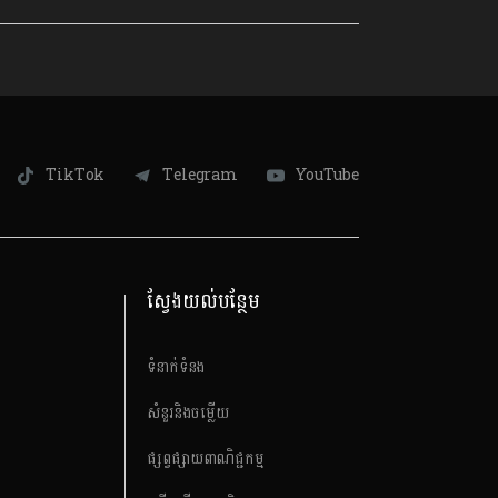
TikTok
Telegram
YouTube
ស្វែងយល់បន្ថែម
ទំនាក់ទំនង
សំនួរនិងចម្លើយ
ផ្សព្វផ្សាយពាណិជ្ជកម្ម