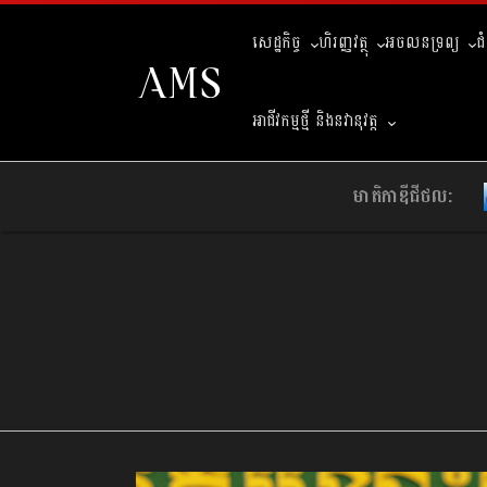
សេដ្ឋកិច្ច
ហិរញ្ញវត្ថុ
អចលនទ្រព្យ
ជ
អាជីវកម្មថ្មី និងនវានុវត្ត
មាតិកាឌីជីថល: