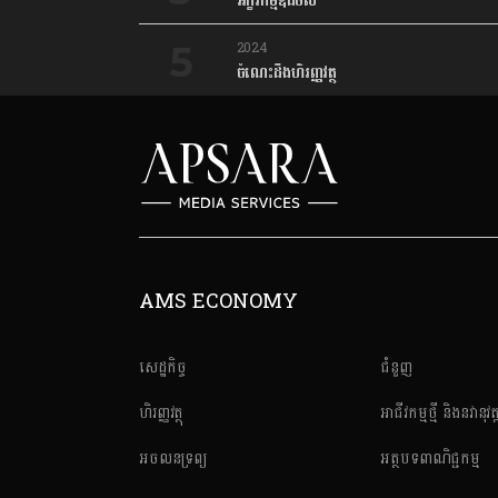
អក្ខរកម្មឌីជីថល
2024
ចំណេះដឹងហិរញ្ញវត្ថុ
AMS ECONOMY
សេដ្ឋកិច្ច
ជំនួញ
ហិរញ្ញវត្ថុ
អាជីវកម្មថ្មី និងនវានុវត្
អចលនទ្រព្យ
អត្ថបទពាណិជ្ជកម្ម