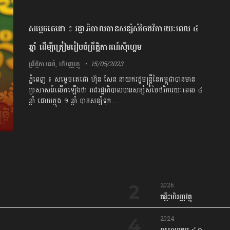
សម្ដេចតេជោ ៖ រដ្ឋាភិបាលបានសន្សំសំចៃថវិការយៈពេល ៤
ឆ្នាំ ដើម្បីត្រៀមរៀបចំព្រឹត្តិការណ៍ស៊ីហ្គេម
ព្រឹត្តិការណ៍
,
ហិរញ្ញវត្ថុ
15/05/2023
ភ្នំពេញ ៖ សម្ដេចតេជោ ហ៊ុន សែន នាយករដ្ឋមន្ត្រីនៃកម្ពុជាបានមាន
ប្រសាសន៍លើកឡើងថា រាជរដ្ឋាភិបាលបានសន្សំសំចៃថវិការយៈពេល ៤
ឆ្នាំ ដោយក្នុង ១​ ឆ្នាំ បានសន្សំទុក…
2026
គន្លឹះហិរញ្ញវត្ថុ
2024