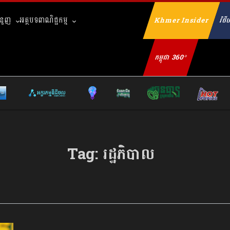
ំនួញ
អត្ថបទពាណិជ្ជកម្ម
Khmer Insider
វិថីហ
Se
កម្ពុជា 360°
Tag:
រដ្ឋភិបាល