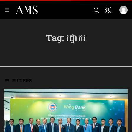
Tag:
រដ្ឋាករ
FILTERS