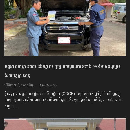
អគ្គនាយកដ្ឋានគយ និងរដ្ឋាករ ប្រមូលចំណូលបានជាង ១០៦លានដុល្លារ
ពីរថយន្តគ្មានពន្ធ
ព្រឹត្តិការណ៍
,
សេដ្ឋកិច្ច
13/01/2023
ភ្នំពេញ ៖ អគ្គនាយកដ្ឋានគយ និងរដ្ឋាករ (GDCE) នៃក្រសួងសេដ្ឋកិច្ច និងហិរញ្ញវត្ថុ
បានប្រមូលពន្ធលើយានយន្តដែលមិនទាន់បានបង់ទទួលបានទឹកប្រាក់ចំនួន ១០៦ លាន
ដុល្លារ…