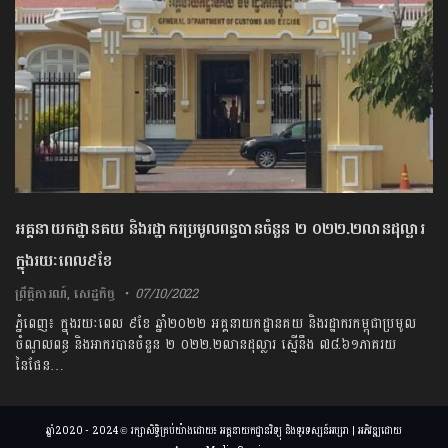
អគ្គនាយកដ្ឋានគយ និងរដ្ឋាករប្រមូលពន្ធបានចំនួន ២ ០២២.២លានដុល្លារ
ក្នុងរយៈពេល៩ខែ
ព្រឹត្តិការណ៍
,
សេដ្ឋកិច្ច
07/10/2022
ភ្នំពេញ៖ ក្នុងរយៈពេល ៩ខែ ឆ្នាំ២០២២ អគ្គនាយកដ្ឋានគយ និងរដ្ឋាករកម្ពុជាប្រមូល
ចំណូលពន្ធ និងអាករបានចំនួន ២ ០២២.២លានដុល្លារ ស្មើនឹង ៧៨.៦១ភាគរយ
នៃផែន…
ឆ្នាំ2020 - 2024 © រក្សាសិទ្ធិគ្រប់យ៉ាងដោយ៖ អគ្គនាយកដ្ឋានវិទ្យុ និងទូរទស្សន៍អប្សរា | អភិវឌ្ឍដោយ