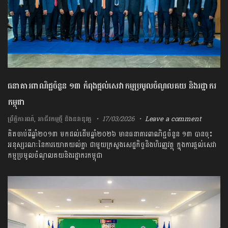
ធនាគារពាណិជ្ជចំនួន ១៣ កំពុងផ្តល់សេវាកម្មប្រមូលចំណូលគយ និងរដ្ឋាករ
កម្ពុជា
ព្រឹត្តិការណ៍
,
អាជីវកម្មថ្មី និងនវានុវត្ត
17/03/2026
Leave a comment
គិតចាប់ពីឆ្នាំ២០១៣ មកដល់ដើមឆ្នាំ២០២៦ មានធនាគារពាណិជ្ជចំនួន ១៣ បានចុះ
អនុស្សរណៈនៃការយោគយល់គ្នា ជាមួយក្រសួងសេដ្ឋកិច្ចនិងហិរញ្ញវត្ថុ ក្នុងការផ្តល់សេវា
កម្មប្រមូលចំណូលគយនិងរដ្ឋាករកម្ពុជា