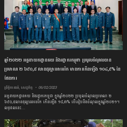
ឆ្នាំ២០២២ អគ្គនាយកដ្ឋានគយ និងរដ្ឋាករកម្ពុជា ប្រមូលចំណូលបាន
ប្រមាណ ២ ៦៩០,៥ លានដុល្លារអាមេរិក មានការកើនឡើង ១០៤​,៩% នៃ
ផែនការ
ព្រឹត្តិការណ៍
,
សេដ្ឋកិច្ច
06/02/2023
អគ្គនាយកដ្ឋានគយ និងរដ្ឋាករកម្ពុជា ក្នុងឆ្នាំ២០២២ ប្រមូលចំណូលប្រមាណ ២
៦៩០,៥លានដុល្លារអាមេរិក កើនឡើង ១៨,៣% បើធៀបនឹងចំណូលក្នុងឆ្នាំ២០២១។
លទ្ធផលនេះ…