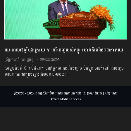
រយៈពេល​៧​ឆ្នាំ​ចុងក្រោយ​ ​ការនាំចេញ​របស់​កម្ពុជា​មានកំណើន​១​៣ភាគរយ
ព្រឹត្តិការណ៍
,
សេដ្ឋកិច្ច
09/05/2024
សម្តេចធិបតី ហ៊ុន ម៉ាណែត បានថ្លែងថា ការនាំចេញរបស់កម្ពុជាមានកំណើនជាមធ្យម
១៣,៣ភាគរយក្នុងចន្លោះឆ្នាំ២០១៧-២០២៣
ឆ្នាំ2020 - 2024 © រក្សាសិទ្ធិគ្រប់យ៉ាងដោយ៖ អគ្គនាយកដ្ឋានវិទ្យុ និងទូរទស្សន៍អប្សរា | អភិវឌ្ឍដោយ
Apsara Media Services