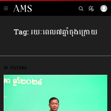
Tag:
រយៈពេល៧ឆ្នាំចុងក្រោយ
FILTERS