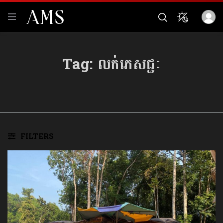
Tag:
លក់ភេសជ្ជៈ
FILTERS