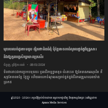
មុខរបរលក់ដូរតាមតូប ដ្បិតថាមិនធំដុំ ប៉ុន្តែអាចរកចំណូលផ្គត់ផ្គង់គ្រួសារ
និងឱ្យកូនបន្តសិក្សាបានប្រសើរ
ជំនួញ
,
ព្រឹត្តិការណ៍
08/01/2024
មិនថាទោះជាការប្រកបមុខរបរ ឬអាជីវកម្មខ្នាតតូច-ធំនោះទេ ឱ្យតែមានភាពសុចរិត គឺ
សុទ្ធតែមានតម្លៃ ថ្លៃថ្នូរ ហើយអាចរកចំណូលសម្រាប់ផ្គត់ផ្គង់ជីវភាពគ្រួសារបានយ៉ាង
ប្រាកដ
ឆ្នាំ2020 - 2024 © រក្សាសិទ្ធិគ្រប់យ៉ាងដោយ៖ អគ្គនាយកដ្ឋានវិទ្យុ និងទូរទស្សន៍អប្សរា | អភិវឌ្ឍដោយ
Apsara Media Services