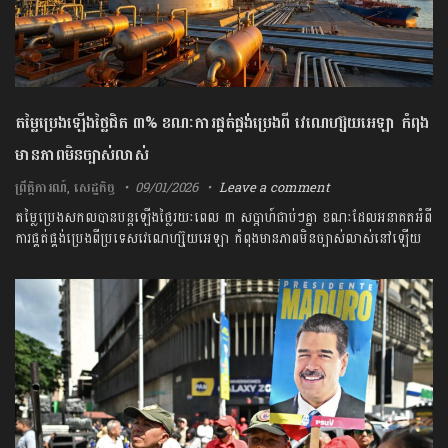
តម្លៃប្រេងឡើងថ្លៃជិត ៣% ខណៈការផ្គត់ផ្គង់ប្រេងពី វេណេហ្ស៊ុយអេឡា កំពុង
មានភាពមិនច្បាស់លាស់
ព្រឹត្តិការណ៍
,
សេដ្ឋកិច្ច
09/01/2026
Leave a comment
តម្លៃប្រេងសកលបានបន្តឡើងថ្លៃរយៈពេល ៣ សប្តាហ៍ជាប់ៗគ្នា ខណៈដែលអនាគតអំពី
ការផ្គត់ផ្គង់ប្រេងពីប្រទេសវេណេហ្ស៊ុយអេឡា កំពុងមានភាពមិនច្បាស់លាស់នៅឡើយ