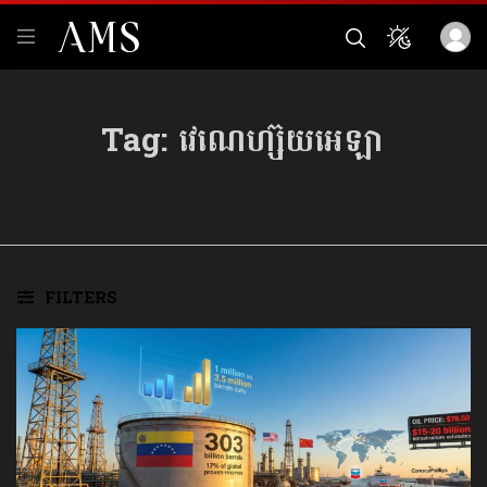
Tag:
វេណេហ្ស៊ុយអេឡា
FILTERS