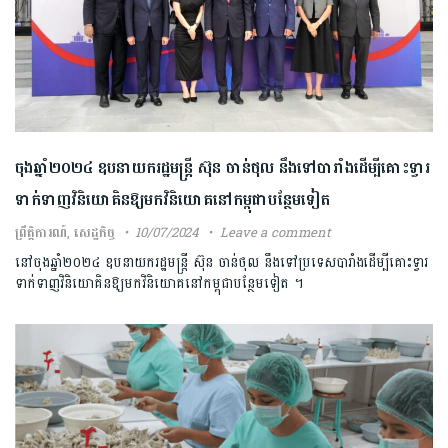
ចុងឆ្នាំ២០២៤ ឧបនាយករដ្ឋមន្ត្រី ស៊ុន ចាន់ថុល នឹងទៅបារាំងដើម្បីគោះទ្វារ
ទាក់ទាញវិនិយោគិនឱ្យមកវិនិយោគនៅកម្ពុជាបន្ថែមទៀត
ព្រឹត្តិការណ៍
,
សេដ្ឋកិច្ច
10/07/2024
Leave a comment
នៅចុងឆ្នាំ២០២៤ ឧបនាយករដ្ឋមន្ត្រី ស៊ុន ចាន់ថុល នឹងទៅប្រទេសបារាំងដើម្បីគោះទ្វារ
ទាក់ទាញវិនិយោគិនឱ្យមកវិនិយោគនៅកម្ពុជាបន្ថែមទៀត ។