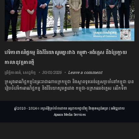
វេទិកាពាណិជ្ជកម្ម និងវិនិយោគរួមគ្នារវាង កម្ពុជា-អង់គ្លេស នឹងប្រែក្លាយ
កាលានុវត្តភាពថ្មី
ព្រឹត្តិការណ៍
,
សេដ្ឋកិច្ច
30/01/2026
Leave a comment
ក្រសួងពាណិជ្ជកម្មនៃព្រះរាជាណាចក្រកម្ពុជា និងស្ថានទូតអង់គ្លេសប្រចាំនៅកម្ពុជា បាន
រៀបចំវេទិកាពាណិជ្ជកម្ម និងវិនិយោគរួមគ្នារវាង កម្ពុជា-ចក្រភពអង់គ្លេស លើកទី៣
ឆ្នាំ2020 - 2024 © រក្សាសិទ្ធិគ្រប់យ៉ាងដោយ៖ អគ្គនាយកដ្ឋានវិទ្យុ និងទូរទស្សន៍អប្សរា | អភិវឌ្ឍដោយ
Apsara Media Services