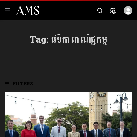
Tag:
វេទិកាពាណិជ្ជកម្ម
FILTERS