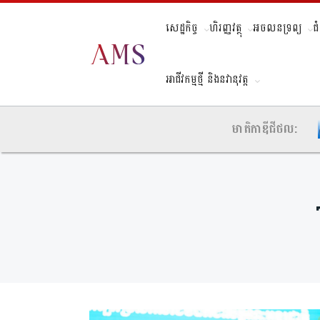
សេដ្ឋកិច្ច
ហិរញ្ញវត្ថុ
អចលនទ្រព្យ
ជ
អាជីវកម្មថ្មី និងនវានុវត្ត
មាតិកាឌីជីថល: