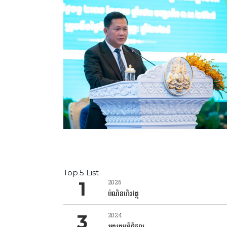
Top 5 List
2026
បំណិនហិរវត្ថុ
2024
អក្ខរកម្មឌីជីថល