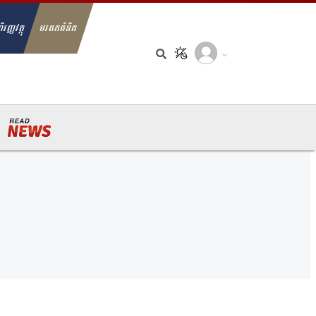
ិរញ្ញវត្ថុ
មរតកគំនិត
arch for: