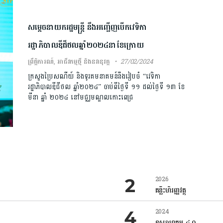
សម្តេចនាយករដ្ឋមន្ត្រី នឹងអញ្ជើញបើកវេទិកា
រដ្ឋាភិបាលឌីជីថលឆ្នាំ២០២៤នាខែក្រោយ
ព្រឹត្តិការណ៍
,
អាជីវកម្មថ្មី និងនវានុវត្ត
27/02/2024
ក្រសួងប្រៃសណីយ៍ និងទូរគមនាគមន៍នឹងរៀបចំ “វេទិកា
រដ្ឋាភិបាលឌីជីថល ឆ្នាំ២០២៤” ចាប់ពីថ្ងៃទី ១១ ដល់ថ្ងៃទី ១៣ ខែ
មីនា ឆ្នាំ ២០២៤ នៅមជ្ឈមណ្ឌលកោះពេជ្រ
2026
គន្លឹះហិរញ្ញវត្ថុ
2024
ឧស្សាហកម្ម ៤.០