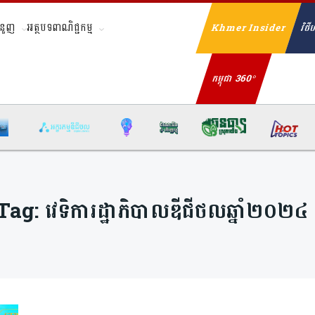
ំនួញ
អត្ថបទពាណិជ្ជកម្ម
Khmer Insider
វិថីហ
Se
កម្ពុជា 360°
Tag:
វេទិការដ្ឋាភិបាលឌីជីថលឆ្នាំ២០២៤