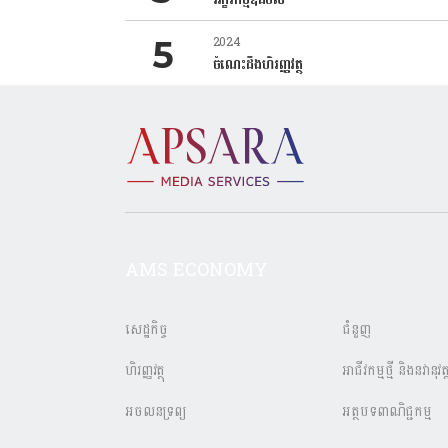
2024
ចំណេះដឹងហិរញ្ញវត្ថុ
AMS ECONOMY
សេដ្ឋកិច្ច
ជំនួញ
ហិរញ្ញវត្ថុ
អាជីវកម្មថ្មី និងនវានុវត្
អចលនទ្រព្យ
អត្ថបទពាណិជ្ជកម្ម