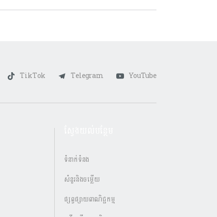
TikTok
Telegram
YouTube
ស្វែងយល់បន្ថែម
ទំនាក់ទំនង
សំនួរនិងចម្លើយ
ផ្សព្វផ្សាយពាណិជ្ជកម្ម