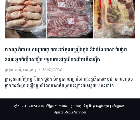
រាជរដ្ឋាភិបាល សម្រេចផ្អាកការនាំចូលគ្រឿងក្នុង និងបំណែកសាច់បង្កក
ខណៈអ្នកចិញ្ចឹមសង្ឃឹម ទទួលបានថ្លៃដើមផលិតកើនឡើង
ព្រឹត្តិការណ៍
,
សេដ្ឋកិច្ច
12/01/2024
ក្រសួងពាណិជ្ជកម្ម និងក្រសួងកសិកម្មបានបញ្ជាក់ថា រាជរដ្ឋាភិបាលកម្ពុជា បានសម្រេច
ផ្អាកការនាំចូលគ្រឿងក្នុងបំណែកសាច់បង្កកបណ្តោះអាសន្នរយៈពេល៦ខែ
ឆ្នាំ2020 - 2024 © រក្សាសិទ្ធិគ្រប់យ៉ាងដោយ៖ អគ្គនាយកដ្ឋានវិទ្យុ និងទូរទស្សន៍អប្សរា | អភិវឌ្ឍដោយ
Apsara Media Services