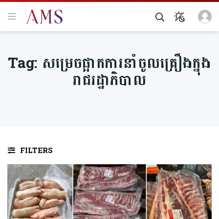
Tag:
សម្រេចផ្អាកការនាំចូលគ្រឿងក្នុង
រាជរដ្ឋាភិបាល
FILTERS