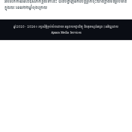
អាម៉េរិកកាលពីខែឧសភាកន្លងទៅនេះ បានបង្ហាញពីការបន្តធ្លាក់ចុះយ៉ាងខ្លាំងមិនធ្លាប់មាន
ក្នុងរយៈពេល២២ឆ្នាំចុងក្រោយ
ឆ្នាំ2020 - 2024 © រក្សាសិទ្ធិគ្រប់យ៉ាងដោយ៖ អគ្គនាយកដ្ឋានវិទ្យុ និងទូរទស្សន៍អប្សរា | អភិវឌ្ឍដោយ
Apsara Media Services