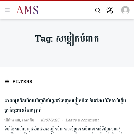
Tag:
សម្លៀកបំពាក
FILTERS
រោងចក្រចិនមើលឃើញពីលំហូរនាំចេញសម្លៀកបំពាក់ទៅអាម៉េរិកចាប់ផ្តើម
ធ្លាក់ចុះកាន់តែអាក្រក់
ព្រឹត្តិការណ៍
,
សេដ្ឋកិច្ច
10/07/2025
Leave a comment
ទំហំនៃការនាំចេញផលិតផលសម្លៀកបំពាក់របស់ប្រទេសចិនទៅកាន់ទីផ្សារសហរដ្ឋ