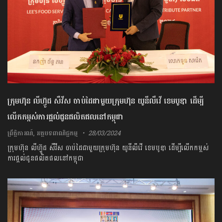
ក្រុមហ៊ុន លីហ៊្វូដ សឺវីស ចាប់ដៃជាមួយក្រុមហ៊ុន យូនីលឹវើ ខេមបូឌា ដើម្បី
លើកកម្ពស់ការផ្តល់ជូនផលិតផលនៅកម្ពុជា
ព្រឹត្តិការណ៍
,
អត្ថបទពាណិជ្ជកម្ម
28/03/2024
ក្រុមហ៊ុន លីហ៊្វូដ សឺវីស ចាប់ដៃជាមួយក្រុមហ៊ុន យូនីលឹវើ ខេមបូឌា ដើម្បីលើកកម្ពស់
ការផ្តល់ជូនផលិតផលនៅកម្ពុជា