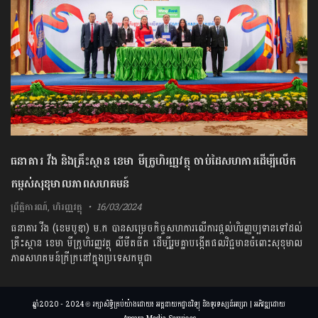
ធនាគារ វីង និង​គ្រឹះ​ស្ថាន ខេមា មីក្រូហិរញ្ញវត្ថុ ចាប់​ដៃ​សហ​ការ​ដើម្បី​លើក​
កម្ពស់​សុខុ​មាល​ភាព​សហ​គមន៍
ព្រឹត្តិការណ៍
,
ហិរញ្ញវត្ថុ
16/03/2024
ធនាគារ វីង (ខេមបូឌា) ម.ក បានសម្រេចកិច្ចសហការលើការផ្ដល់ហិរញ្ញប្បទានទៅដល់
គ្រឹះស្ថាន ខេមា មីក្រូហិរញ្ញវត្ថុ លីមីតធីត ដើម្បីរួមគ្នាបង្កើតផលវិជ្ជមានចំពោះសុខុមាល
ភាពសហគមន៍ក្រីក្រនៅក្នុងប្រទេសកម្ពុជា
ឆ្នាំ2020 - 2024 © រក្សាសិទ្ធិគ្រប់យ៉ាងដោយ៖ អគ្គនាយកដ្ឋានវិទ្យុ និងទូរទស្សន៍អប្សរា | អភិវឌ្ឍដោយ