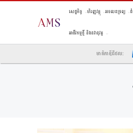
សេដ្ឋកិច្ច
ហិរញ្ញវត្ថុ
អចលនទ្រព្យ
ជ
អាជីវកម្មថ្មី និងនវានុវត្ត
មាតិកាឌីជីថល: