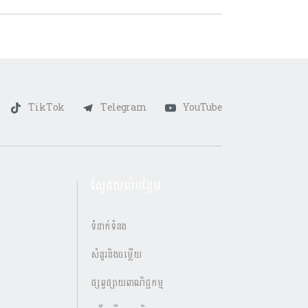
TikTok
Telegram
YouTube
ស្វែងយល់បន្ថែម
ទំនាក់ទំនង
សំនួរនិងចម្លើយ
ផ្សព្វផ្សាយពាណិជ្ជកម្ម