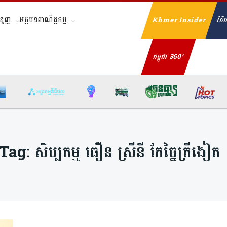
ំនួញ
អត្ថបទពាណិជ្ជកម្ម
Khmer Insider
វិថីហ
Se
កម្ពុជា 360°
Tag:
សិប្បកម្ម ធឿន ស្រីនី កែច្នៃត្រីងៀត