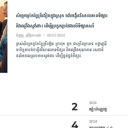
សិប្បកម្មកែច្នៃត្រីងៀតក្នុងស្រុក ចង់បង្កើនវិសាលភាពទីផ្សារ
និងពង្រឹងស្តង់ដារ ដើម្បីប្រកួតប្រជែងលើទីផ្សារសេរី
ជំនួញ
,
ព្រឹត្តិការណ៍
18/03/2024
ម្ចាស់សិប្បកម្មកែច្នៃត្រីងៀត ប្រហុក ផ្អក ជាច្រើនប្រភេទ បង្ហាញពី
មហិច្ឆតាចង់បង្កើនវិសាលភាពទីផ្សារ និងពង្រឹងគុណភាព រសជាតិ
ផលិតផលស្របតាមស្តង់ដារ ដើម្បីផ្គត់ផ្គង់ទីផ្សារ
2026
គន្លឹះហិរញ្ញវត្ថុ
2024
ឧស្សាហកម្ម ៤.០