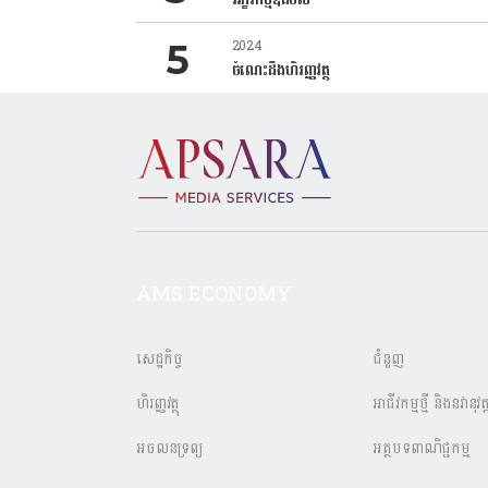
2024
ចំណេះដឹងហិរញ្ញវត្ថុ
AMS ECONOMY
សេដ្ឋកិច្ច
ជំនួញ
ហិរញ្ញវត្ថុ
អាជីវកម្មថ្មី និងនវានុវត្
អចលនទ្រព្យ
អត្ថបទពាណិជ្ជកម្ម