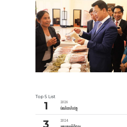
Top 5 List
2026
បំណិនហិរវត្ថុ
2024
អក្ខរកម្មឌីជីថល