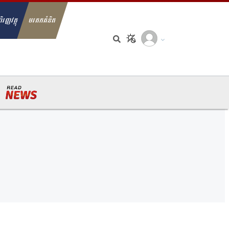
ិរញ្ញវត្ថុ
មរតកគំនិត
arch for: