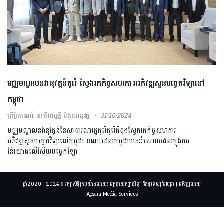
មជ្ឈមណ្ឌលនវានុវត្តន៍កូរ៉េ ស្វែងរកកិច្ចសហការអភិវឌ្ឍសួនបច្ចេកវិទ្យានៅ
កម្ពុជា
ព្រឹត្តិការណ៍
,
អាជីវកម្មថ្មី និងនវានុវត្ត
31/10/2024
មជ្ឈមណ្ឌលនវានុវត្តន៍នៃសាធារណរដ្ឋកូរ៉េកូរ៉េកំពុងស្វែងរកកិច្ចសហការ
អភិវឌ្ឍសួនបច្ចេកវិទ្យានៅកម្ពុជា ខណៈដែលកម្ពុជាមានអំណោយផលក្នុងការ
វិនិយោគលើវិស័យបច្ចេកវិទ្យា
ឆ្នាំ2020 - 2024 © រក្សាសិទ្ធិគ្រប់យ៉ាងដោយ៖ អគ្គនាយកដ្ឋានវិទ្យុ និងទូរទស្សន៍អប្សរា | អភិវឌ្ឍដោយ
Apsara Media Services