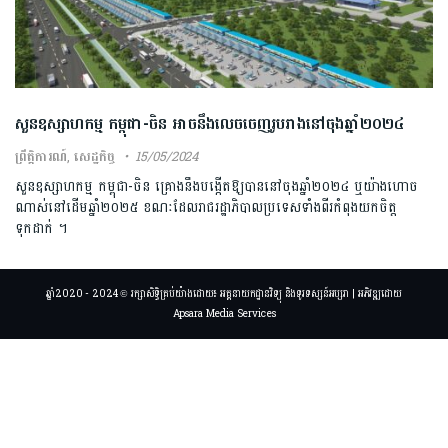
សួនឧស្សាហកម្ម កម្ពុជា-ចិន អាចនឹងលេចចេញរូបរាងនៅចុងឆ្នាំ២០២៤
ព្រឹត្តិការណ៍
,
សេដ្ឋកិច្ច
15/05/2024
សួនឧស្សាហកម្ម កម្ពុជា-ចិន គ្រោងនឹងបង្កើតឱ្យបាននៅចុងឆ្នាំ២០២៤ ឬយ៉ាងហោច
ណាស់នៅដើមឆ្នាំ២០២៥ ខណៈដែលរាជរដ្ឋាភិបាលប្រទេសទាំងពីរកំពុងយកចិត្ត
ទុកដាក់ ។
ឆ្នាំ2020 - 2024 © រក្សាសិទ្ធិគ្រប់យ៉ាងដោយ៖ អគ្គនាយកដ្ឋានវិទ្យុ និងទូរទស្សន៍អប្សរា | អភិវឌ្ឍដោយ
Apsara Media Services