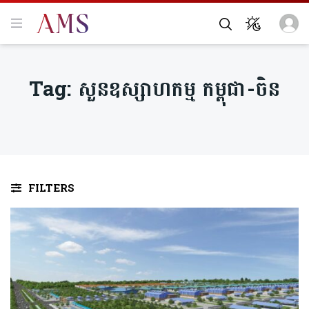
Tag:
សួនឧស្សាហកម្ម កម្ពុជា-ចិន
FILTERS