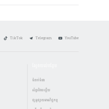
TikTok
Telegram
YouTube
ស្វែងយល់បន្ថែម
ទំនាក់ទំនង
សំនួរនិងចម្លើយ
ផ្សព្វផ្សាយពាណិជ្ជកម្ម