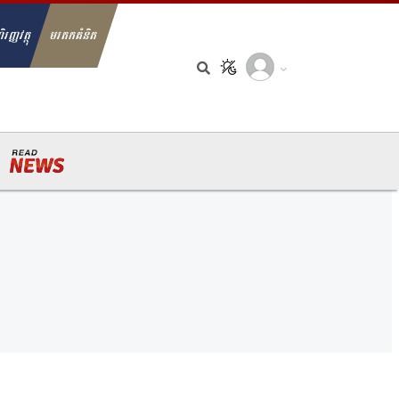
ិរញ្ញវត្ថុ
មរតកគំនិត
arch for: