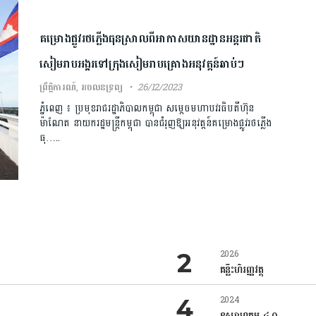
គម្រោង​ផ្លូ​វរថភ្លើងធុនស្រាល​ពីអាកា​ស​យានដ្ឋានអន្តរជាតិ
សៀមរាប​អង្គ​រ​ទៅក្រុង​សៀមរាបគ្រោង​អនុវត្តន៍ឆាប់ៗ​
ព្រឹត្តិការណ៍
,
អចលនទ្រព្យ
26/12/2023
ភ្នំពេញ ៖ ប្រមុខ​រាជរដ្ឋាភិបាល​កម្ពុជា សម្ដេច​មហាបវរធិបតីហ៊ុន
ម៉ាណែត នាយក​រដ្ឋមន្ត្រី​កម្ពុជា បាន​ជំរុញ​ឱ្យ​អនុវត្តន៍​គម្រោងផ្លូវ​រថភ្លើង​
ធុ…..
2026
គន្លឹះហិរញ្ញវត្ថុ
2024
ឧស្សាហកម្ម ៤.០