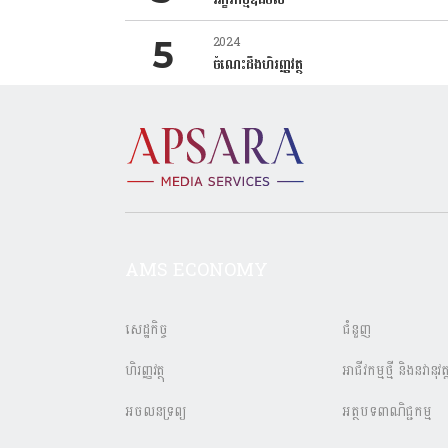
2024
ចំណេះដឹងហិរញ្ញវត្ថុ
AMS ECONOMY
សេដ្ឋកិច្ច
ជំនួញ
ហិរញ្ញវត្ថុ
អាជីវកម្មថ្មី និងនវានុវត្
អចលនទ្រព្យ
អត្ថបទពាណិជ្ជកម្ម