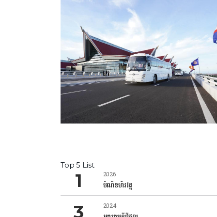
Top 5 List
2026
បំណិនហិរវត្ថុ
2024
អក្ខរកម្មឌីជីថល