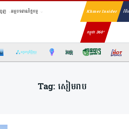
ំនួញ
អត្ថបទពាណិជ្ជកម្ម
Khmer Insider
វិថីហ
Se
កម្ពុជា 360°
Tag:
សៀមរាប​