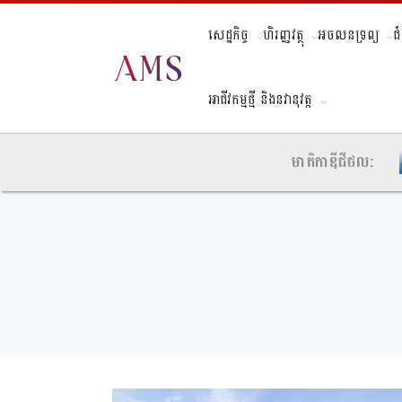
សេដ្ឋកិច្ច
ហិរញ្ញវត្ថុ
អចលនទ្រព្យ
ជ
អាជីវកម្មថ្មី និងនវានុវត្ត
មាតិកាឌីជីថល: