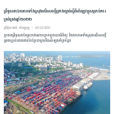
ព្រឹទ្ធសភាឯកភាពទាំងស្រុងលើសេចក្តីព្រាងច្បាប់ស្តីពីហិរញ្ញវត្ថុសម្រាប់ការ
គ្រប់គ្រងឆ្នាំ២០២២
ព្រឹត្តិការណ៍
,
ហិរញ្ញវត្ថុ
02/12/2021
ប្រធានព្រឹទ្ធសភានៃព្រះរាជាណាចក្រកម្ពុជាបានពិនិត្យ និងឯកភាពទាំងស្រុងលើសេចក្តី
ព្រាងច្បាប់ដោយឥតកែប្រែជាមួយនឹងសំឡេងគាំទ្រចំនួន