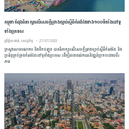
កម្ពុជាកំពុងពិភាក្សាលើសេចក្តីព្រាងច្បាប់ស្ដីពីកំពង់ផែជាង១០០ទីតាំងនៅទូ
ទាំងប្រទេស
ព្រឹត្តិការណ៍
,
សេដ្ឋកិច្ច
27/07/2021
ក្រសួងសាធារណការ និងដឹកជញ្ជូន បានពិភាក្សាលើសេចក្ដីព្រាងច្បាប់ស្តីពីកំពង់ផែ និង
ប្រព័ន្ធគ្រប់គ្រងកំពង់ផែនៅទូទាំងប្រទេស ដើម្បីធានាដល់ការអភិវឌ្ឍន៍ប្រកបដោយចីរ
ភាព