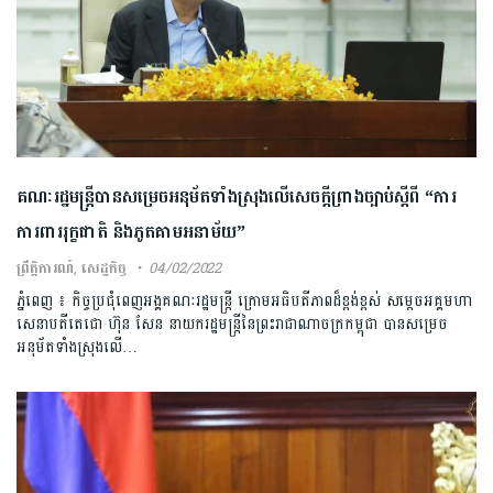
គណៈរដ្ឋមន្រ្តីបានសម្រេចអនុម័តទាំងស្រុងលើសេចក្តីព្រាងច្បាប់ស្តីពី “ការ
ការពាររុក្ខជាតិ និងភូតគាមអនាម័យ”
ព្រឹត្តិការណ៍
,
សេដ្ឋកិច្ច
04/02/2022
ភ្នំពេញ ៖ កិច្ចប្រជុំពេញអង្គគណៈរដ្ឋមន្រ្តី ក្រោមអធិបតីភាពដ៏ខ្ពង់ខ្ពស់ សម្តេចអគ្គមហា
សេនាបតីតេជោ ហ៊ុន សែន នាយករដ្ឋមន្រ្តីនៃព្រះរាជាណាចក្រកម្ពុជា បានសម្រេច
អនុម័តទាំងស្រុងលើ…