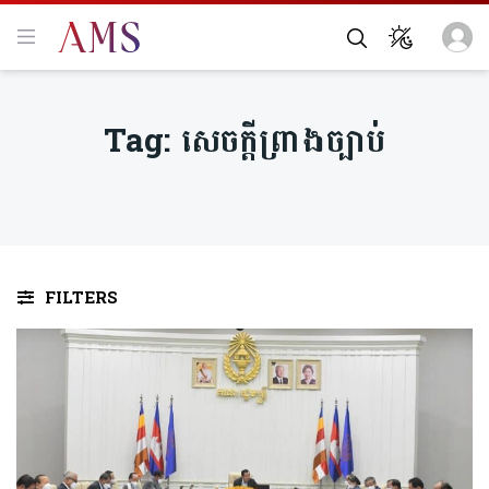
Tag:
សេចក្ដីព្រាងច្បាប់
FILTERS