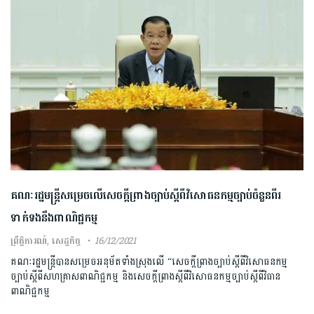
គណៈរដ្ឋមន្ត្រីសម្រេចលើសេចក្តីព្រាងច្បាប់ស្តីពីវិសោធនកម្មច្បាប់ចំនួនពីរ
ទាក់ទងនឹងពាណិជ្ជកម្ម
ព្រឹត្តិការណ៍
,
សេដ្ឋកិច្ច
16/12/2021
គណៈរដ្ឋមន្រ្តីបានសម្រេចអនុម័តទាំងស្រុងលើ “សេចក្តីព្រាងច្បាប់ស្តីពីវិសោធនកម្ម
ច្បាប់ស្តីពីសហគ្រាសពាណិជ្ជកម្ម និងសេចក្តីព្រាងស្តីពីវិសោធនកម្មច្បាប់ស្តីពីវិធាន
ពាណិជ្ជកម្ម