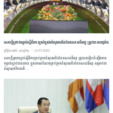
សេចក្ដីព្រាងច្បាប់ស្ដីពីការគ្រប់គ្រងចំណូលមិនមែនសារពើពន្ធ ត្រូវបានអនុម័ត
ព្រឹត្តិការណ៍
,
សេដ្ឋកិច្ច
11/07/2022
សេចក្ដីព្រាងច្បាប់ស្ដីពីការគ្រប់គ្រងចំណូលមិនមែនសារពើពន្ធ ត្រូវបានរៀបចំឡើងតាម
ទម្រង់ច្បាប់ជាធរមាន ក្នុងគោលបំណងគ្រប់គ្រងចំណូលមិនមែនសារពើពន្ធ សម្រាប់ជា
ចំណូលថវិកាជាតិ…