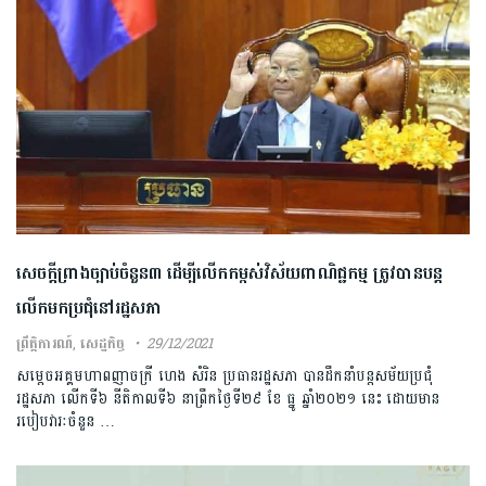
សេចក្តីព្រាងច្បាប់ចំនួន៣ ដើម្បីលើកកម្ពស់វិស័យពាណិជ្ជកម្ម ត្រូវបានបន្ត
លើកមកប្រជុំនៅរដ្ឋសភា
ព្រឹត្តិការណ៍
,
សេដ្ឋកិច្ច
29/12/2021
សម្ដេចអគ្គមហាពញាចក្រី ហេង សំរិន ប្រធានរដ្ឋសភា បានដឹកនាំបន្តសម័យប្រជុំ
រដ្ឋសភា លើកទី៦ នីតិកាលទី៦ នាព្រឹកថ្ងៃទី២៩ ខែ ធ្នូ ឆ្នាំ២០២១ នេះ ដោយមាន
របៀបវារៈចំនួន …