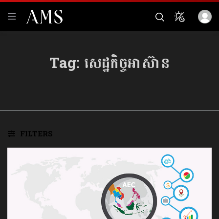
Tag:
សេដ្ឋកិច្ចអាស៊ាន
FILTERS