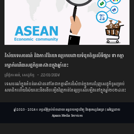
វិស័យទេសចរណ៍ និងការវិនិយោគប្រកបដោយទំនុកចិត្តលើទីផ្សារ ជាកត្តា
រក្សាកំណើនសេដ្ឋកិច្ចអាស៊ានក្នុងឆ្នាំនេះ
ព្រឹត្តិការណ៍
,
សេដ្ឋកិច្ច
22/01/2024
ទេសចរណ៍ក្នុងតំបន់អាស៊ាននៅតែជាកត្តាលីករដ៏សំខាន់ក្នុងការជំរុញសេដ្ឋកិច្ចសម្រាប់
សមាជិកហើយវិស័យនេះនឹងងើបឡើងវិញកាន់តែល្អប្រសើរឡើងនៅក្នុងឆ្នាំ២០២៤នេះ
ឆ្នាំ2020 - 2024 © រក្សាសិទ្ធិគ្រប់យ៉ាងដោយ៖ អគ្គនាយកដ្ឋានវិទ្យុ និងទូរទស្សន៍អប្សរា | អភិវឌ្ឍដោយ
Apsara Media Services