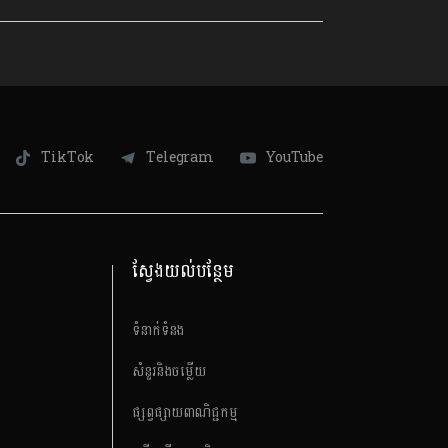
TikTok
Telegram
YouTube
ស្វែងយល់បន្ថែម
ទំនាក់ទំនង
សំនួរនិងចម្លើយ
ផ្សព្វផ្សាយពាណិជ្ជកម្ម