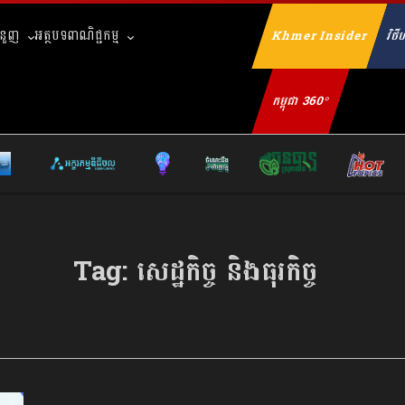
ំនួញ
អត្ថបទពាណិជ្ជកម្ម
Khmer Insider
វិថីហ
Se
កម្ពុជា 360°
Tag:
សេដ្ឋកិច្ច និងធុរកិច្ច