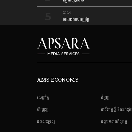
អក្ខរកម្មឌីជីថល
2024
ចំណេះដឹងហិរញ្ញវត្ថុ
AMS ECONOMY
សេដ្ឋកិច្ច
ជំនួញ
ហិរញ្ញវត្ថុ
អាជីវកម្មថ្មី និងនវានុវត្
អចលនទ្រព្យ
អត្ថបទពាណិជ្ជកម្ម