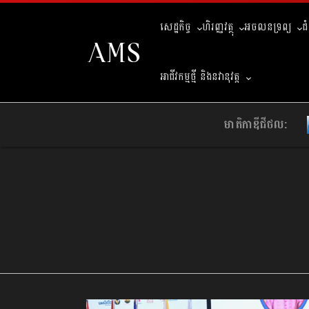
សេដ្ឋកិច្ច
ហិរញ្ញវត្ថុ
អចលនទ្រព្យ
ជ
អាជីវកម្មថ្មី និងនវានុវត្ត
មាតិកាឌីជីថល: