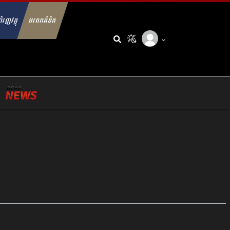
ិរញ្ញវត្ថុ
មរតកគំនិត
arch for: