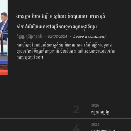
ឯកឧត្តម ហែម វណ្ឌី ៖ ស្តង់ដារ និងគុណភាព ជាធាតុដ៏
សំខាន់ដើម្បីឈានទៅពង្រីកលទ្ធភាពចូលក្នុងទីផ្សារ
ជំនួញ
,
ព្រឹត្តិការណ៍
02/08/2024
Leave a comment
ភាពចាំបាច់នៃការចាប់យកស្តង់ដារ និងគុណភាព ដើម្បីពង្រីកលទ្ធភាព
ចូលទៅកាន់ទីផ្សារគឺជាប្រការដ៏សំខាន់បំផុត ជាពិសេសអាចឈានទៅរក
ការប្រកួតប្រជែង។
2026
គន្លឹះហិរញ្ញវត្ថុ
2024