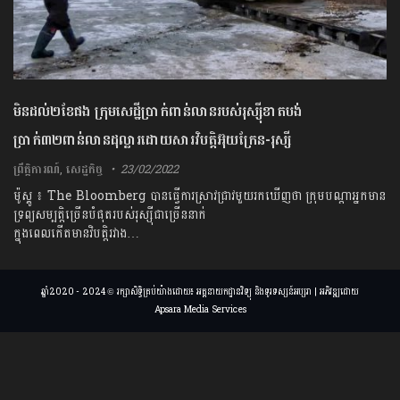
មិនដល់២ខែផង ក្រុមសេដ្ឋីប្រាក់ពាន់លានរបស់រុស្ស៊ីខាតបង់
ប្រាក់៣២ពាន់លានដុល្លារដោយសារវិបត្តិអ៊ុយក្រែន-រុស្សី
ព្រឹត្តិការណ៍
,
សេដ្ឋកិច្ច
23/02/2022
ម៉ូស្គូ ៖ The Bloomberg បានធ្វើការស្រាវជ្រាវមួយរកឃើញថា ក្រុមបណ្តាអ្នកមាន
ទ្រព្យសម្បត្តិច្រើនបំផុតរបស់រុស្ស៊ីជាច្រើននាក់
ក្នុងពេលកើតមានវិបត្តិរវាង…
ឆ្នាំ2020 - 2024 © រក្សាសិទ្ធិគ្រប់យ៉ាងដោយ៖ អគ្គនាយកដ្ឋានវិទ្យុ និងទូរទស្សន៍អប្សរា | អភិវឌ្ឍដោយ
Apsara Media Services