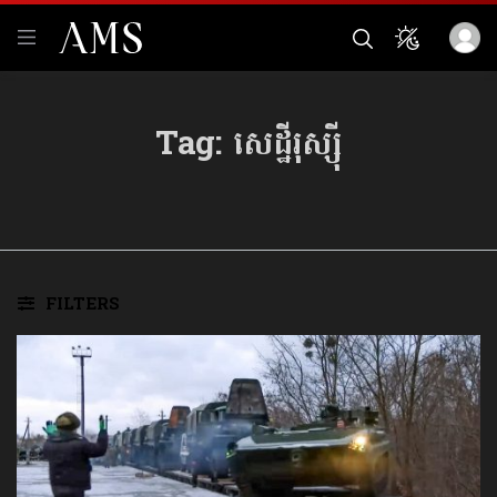
Tag:
សេដ្ឋីរុស្ស៊ី
FILTERS