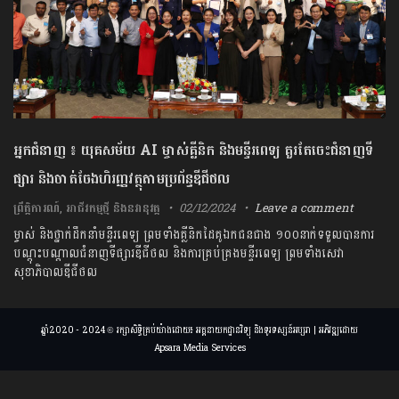
អ្នកជំនាញ ៖ យុគសម័យ AI ម្ចាស់គ្លីនិក និងមន្ទីរពេទ្យ គួរតែចេះជំនាញទី
ផ្សារ និងចាត់ចែងហិរញ្ញវត្ថុតាមប្រព័ន្ធឌីជីថល
ព្រឹត្តិការណ៍
,
អាជីវកម្មថ្មី និងនវានុវត្ត
02/12/2024
Leave a comment
ម្ចាស់ និងថ្នាក់ដឹកនាំមន្ទីរពេទ្យ ព្រមទាំងគ្លីនិកដៃគូឯកជនជាង ១០០នាក់ទទួលបានការ
បណ្តុះបណ្តាលជំនាញទីផ្សារឌីជីថល និងការគ្រប់គ្រងមន្ទីរពេទ្យ ព្រមទាំងសេវា
សុខាភិបាលឌីជីថល
ឆ្នាំ2020 - 2024 © រក្សាសិទ្ធិគ្រប់យ៉ាងដោយ៖ អគ្គនាយកដ្ឋានវិទ្យុ និងទូរទស្សន៍អប្សរា | អភិវឌ្ឍដោយ
Apsara Media Services