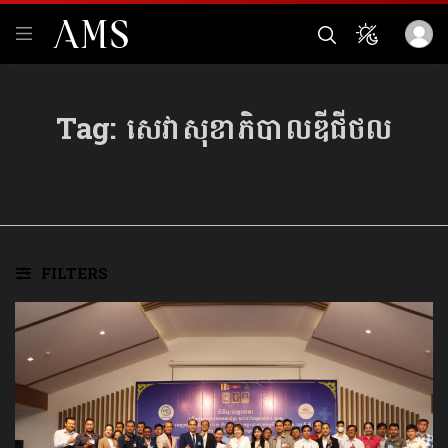
Tag:
សេវាសុខាភិបាលឌីជីថល
FILTERS