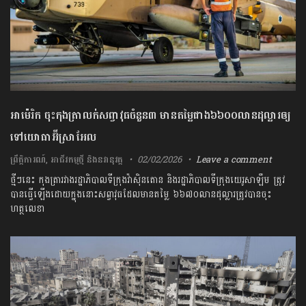
អាម៉េរិក ចុះកុងត្រាលក់សព្វាវុធចំនួន៣ មានតម្លៃជាង៦៦០០លានដុល្លារឲ្យ
ទៅយោធាអ៊ីស្រាអែល
ព្រឹត្តិការណ៍
,
អាជីវកម្មថ្មី និងនវានុវត្ត
02/02/2026
Leave a comment
ថ្មីៗនេះ កុងត្រារវាងរដ្ឋាភិបាលទីក្រុងវ៉ាស៊ិនតោន និងរដ្ឋាភិបាលទីក្រុងយេរូសាឡឹម ត្រូវ
បានធ្វើឡើងដោយក្នុងនោះសព្វាវុធដែលមានតម្លៃ ៦៦៧០លានដុល្លារត្រូវបានចុះ
ហត្ថលេខា