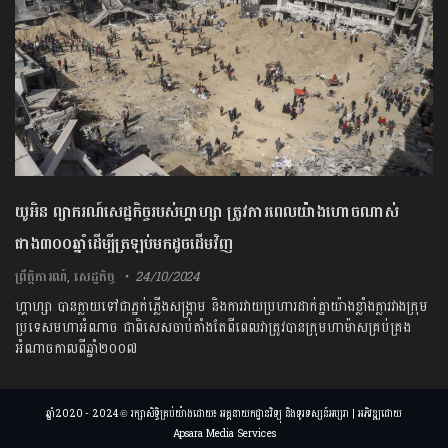
យូអិន ព្យាករណ៍សេដ្ឋកិច្ចរបស់ហ្គាហ្សា ត្រូវការពេលយ៉ាងហោចណាស់
ជាង៣០០ឆ្នាំដើម្បីត្រឡប់មកដូចដើមវិញ
ព្រឹត្តិការណ៍
,
សេដ្ឋកិច្ច
24/10/2024
ហ្គាហ្សា បានក្លាយទៅជាភ្នក់ភ្លើងសង្គ្រាម និងការវាយប្រហារដាក់គ្នាយ៉ាងខ្លាំងក្លារវាងក្រុម
ប្រទេសមហាអំណាច ជាពិសេសចាប់តាំងតែពីពេលវាត្រូវបានក្រុមហាម៉ាសគ្រប់គ្រង
អំណាចកាលពីឆ្នាំ២០០៧
ឆ្នាំ2020 - 2024 © រក្សាសិទ្ធិគ្រប់យ៉ាងដោយ៖ អគ្គនាយកដ្ឋានវិទ្យុ និងទូរទស្សន៍អប្សរា | អភិវឌ្ឍដោយ
Apsara Media Services