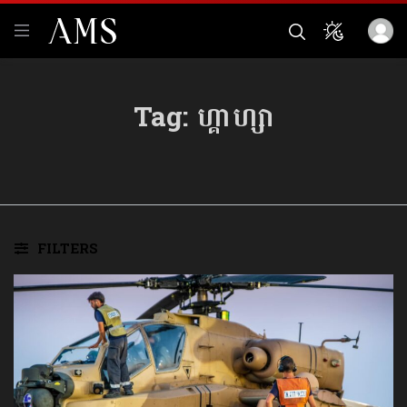
Tag:
ហ្គាហ្សា
FILTERS