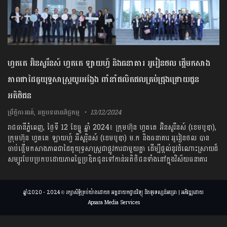
ហ្វតតេ អ៊ិនសួរឹនស៍ ហ្វតតេ ឡាយហ្វ៍ និងធនាគារ អូរៀនថល ផ្តើមកសាង
ភាពជាដៃគូយុទ្ធសាស្ត្រយូរអង្វែង ពាំនាំផលិតផលគ្រប់ជ្រុងជ្រោយជូន
អតិថិជន
ព្រឹត្តិការណ៍
,
អត្ថបទពាណិជ្ជកម្ម
13/12/2024
រាជធានីភ្នំពេញ, ថ្ងៃទី 12 ខែធ្នូ ឆ្នាំ 2024៖ ក្រុមហ៊ុន ហ្វតតេ អ៊ិនសួរឹនស៍ (ខេមបូឌា),
ក្រុមហ៊ុន ហ្វតតេ ឡាយហ្វ៍ អឹសួរ៉ិនស៍ (ខេមបូឌា) ម.ក និងធនាគារ អូរៀនថល បាន
ចាប់ផ្តើមកសាងភាពជាដៃគូយុទ្ធសាស្ត្រជាផ្លូវការជាមួយគ្នា ដើម្បីផ្តល់នូវដំណោះស្រាយដ៏
សម្បូរបែបប្រកបដោយភាពច្នៃប្រឌិតជូនទៅកាន់អតិថិជនទាំងនៅក្នុងវិស័យធនាគារ
ឆ្នាំ2020 - 2024 © រក្សាសិទ្ធិគ្រប់យ៉ាងដោយ៖ អគ្គនាយកដ្ឋានវិទ្យុ និងទូរទស្សន៍អប្សរា | អភិវឌ្ឍដោយ
Apsara Media Services