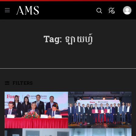
Tag:
ឡាយហ្វ៍
FILTERS