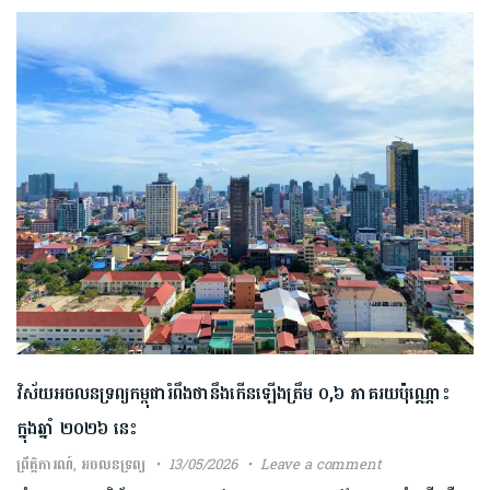
វិស័យ​អចលនទ្រព្យកម្ពុជារំពឹងថានឹងកើនឡើង​ត្រឹម ០,៦ ភាគរយ​ប៉ុណ្ណោះ
ក្នុងឆ្នាំ ២០២៦ នេះ​
ព្រឹត្តិការណ៍
,
អចលនទ្រព្យ
13/05/2026
Leave a comment