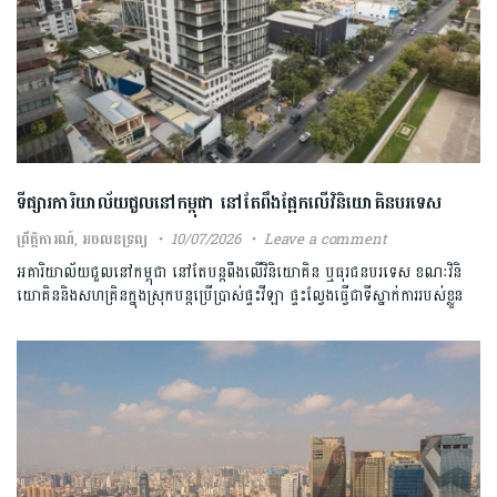
ទីផ្សារ​ការិយាល័យ​ជួលនៅកម្ពុជា​ នៅតែពឹង​ផ្អែកលើវិនិយោគិន​បរទេស​
ព្រឹត្តិការណ៍
,
អចលនទ្រព្យ
10/07/2026
Leave a comment
អគារិយាល័យជួល​នៅកម្ពុជា នៅតែបន្តពឹង​លើ​វិនិយោគិន ឬធុរជនបរទេស ខណៈវិនិ
យោគិន​និងសហគ្រិនក្នុងស្រុក​បន្តប្រើប្រាស់​ផ្ទះវីឡា ផ្ទះល្វែង​ធ្វើជាទីស្នាក់ការរបស់ខ្លួន