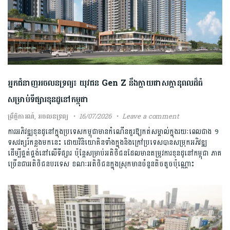
អ្នកជំនាញ​អចលន​ទ្រព្យ​៖​ ​យុវជន​ ​Gen Z​ នឹងក្លាយជា​សក្ដានុពល​ដ៏​ធំ​
សម្រាប់​ទីផ្សារ​ខុនដូ​នៅ​កម្ពុជា​
ព្រឹត្តិការណ៍
,
អចលនទ្រព្យ
16/07/2026
Leave a comment
​ការ​អភិវឌ្ឍ​ខុនដូ​នៅក្នុង​ប្រទេស​កម្ពុជា​មាន​កំណើន​គួរឱ្យ​កត់សម្គាល់​ក្នុង​រយៈពេល​ជាង​ ​១​
ទសវត្សរ៍​កន្លងមក​នេះ​ ​ដោយ​វិនិយោគិន​ទាំង​ក្នុង​និង​ក្រៅ​ប្រទេស​បាន​សម្រុក​អភិវឌ្ឍ ​
ដើម្បី​ផ្គត់ផ្គង់​នៅលើ​ទីផ្សារ​ ប៉ុន្តែ​សម្រាប់​អតិថិជន​ដែល​មាន​តម្រូវការ​ខុនដូ​នៅ​កម្ពុជា​ ​ភាគ​
ច្រើន​ជា​អតិថិជន​បរទេស ​ខណៈ​អតិថិជន​ក្នុង​ស្រុក​មាន​ចំនួន​តិចតួច​ប៉ុណ្ណោះ​