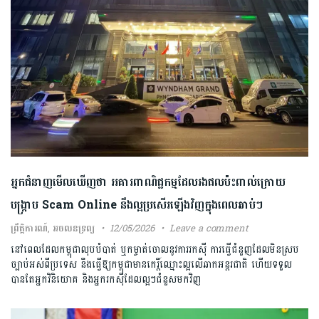
អ្នកជំនាញ​មើលឃើញថា​ អគារ​ពាណិជ្ជកម្ម​ដែល​​រងផលប៉ះពាល់ក្រោយ
បង្ក្រាប​​ Scam Online នឹងល្អប្រសើរឡើងវិញ​ក្នុងពេលឆាប់ៗ
ព្រឹត្តិការណ៍
,
អចលនទ្រព្យ
12/05/2026
Leave a comment
នៅពេលដែលកម្ពុជា​លុប​បំបាត់ ឬកម្ចាត់ចោល​នូវការ​រកស៊ី​ ការធ្វើជំនួញដែលមិនស្រប​
ច្បាប់អស់ពីប្រទេស​ នឹង​ធ្វើឱ្យកម្ពុជា​មានកេរ្តិ៍ឈ្មោះល្អ​លើឆាកអន្តរជាតិ ហើយទទួល
បានតែអ្នកវិនិយោគ និងអ្នករកស៊ី​ដែល​ល្អៗជំនួស​មក​វិញ