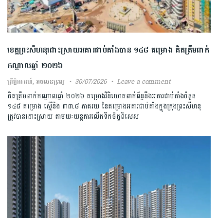
ខេត្តព្រះសីហនុដោះស្រាយអគារជាប់គាំងបាន ១៤៨ គម្រោង គិតត្រឹមពាក់
កណ្តាលឆ្នាំ ២០២៦
ព្រឹត្តិការណ៍
,
អចលនទ្រព្យ
30/07/2026
Leave a comment
គិតត្រឹមពាក់កណ្តាលឆ្នាំ ២០២៦ គម្រោងវិនិយោគពាក់ព័ន្ធនឹងអគារជាប់គាំងចំនួន
១៤៨ គម្រោង ស្មើនឹង ៣៣.៨ ភាគរយ នៃគម្រោងអគារជាប់គាំងក្នុងក្រុងព្រះសីហនុ
ត្រូវបានដោះស្រាយ តាមយៈយន្តការលើកទឹកចិត្តពិសេស