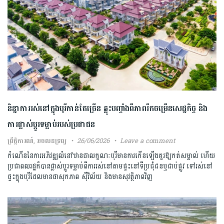
និន្នាការរស់នៅក្នុងបុរីកាន់តែច្រើន ឆ្លុះបញ្ចាំងពីភាពរីកចម្រើនសេដ្ឋកិច្ច និង
ការផ្លាស់ប្តូរទម្លាប់​របស់ប្រជាជន​
ព្រឹត្តិការណ៍
,
អចលនទ្រព្យ
26/06/2026
Leave a comment
កំណើន​នៃការអភិវឌ្ឍ​លំនៅឋាន​ជា​លក្ខណៈបុរីមានការកើនឡើងគួរឱ្យកត់សម្គាល់ ហើយ
ប្រជាពលរដ្ឋក៏បានផ្លាស់ប្តូរទម្លាប់ពីការរស់នៅតាមផ្ទះនៅទីប្រជុំ​ជន​ឬជាប់ផ្លូវ​ ទៅរស់នៅ
ផ្ទះក្នុងបុរី​ដែលមានផាសុកភាព ស៊ីវិល័យ និងមានសុវត្ថិភាពវិញ