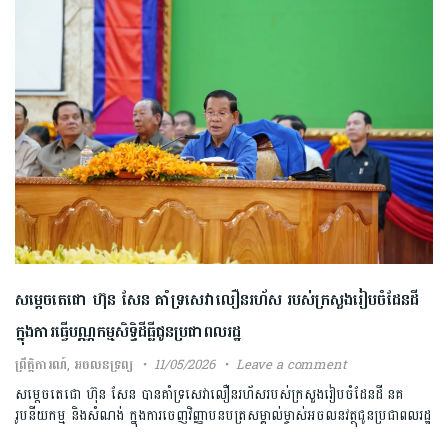
សម្តេចតេជោ ហ៊ុន សែន គាំទ្រសេវាលឿនរហ័ស របស់ក្រសួងរៀបចំដែនដី
ក្នុងការធ្វើបណ្ណកម្មសិទ្ធិដីធ្លីជូនប្រជាពលរដ្ឋ
ព្រឹត្តិការណ៍
,
អចលនទ្រព្យ
11/05/2026
Leave a comment
សម្តេចតេជោ ហ៊ុន សែន បានគាំទ្រសេវាលឿនរហ័សរបស់ក្រសួងរៀបចំដែនដី នគ
រូបនីយកម្ម និងសំណង់ ក្នុងការចេញវិញ្ញាបនបត្រសម្គាល់ម្ចាស់អចលនវត្ថុជូនប្រជាពលរដ្ឋ