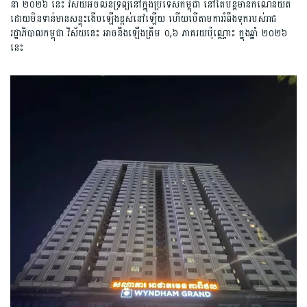
នាំ ២០២៦ នេះ វិស័យអចលនទ្រព្យ​នៅក្នុងប្រទេស​កម្ពុជា នៅតែបន្ត​មានកំណើន​យឺត​
ដោយមិនទាន់មានសន្ទុះងើបឡើងខ្ពស់​នៅឡើយ ហើយបើតាមការរំពឹង​ទុករបស់រាជ
រដ្ឋាភិបាលកម្ពុជា វិស័យ​នេះ អាច​នឹងឡើង​ត្រឹម ០,៦ ភាគរយប៉ុណ្ណោះ ក្នុងឆ្នាំ ២០២៦
នេះ