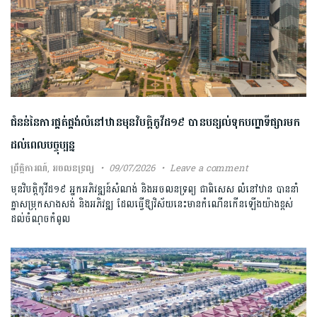
ជំនន់​នៃកា​រផ្គត់ផ្គង់​លំនៅឋានមុន​វិបត្តិកូវីដ១៩​ បានបន្សល់ទុកបញ្ហា​ទីផ្សារមក​
ដល់ពេលបច្ចុប្បន្ន​
ព្រឹត្តិការណ៍
,
អចលនទ្រព្យ
09/07/2026
Leave a comment
មុន​វិបត្តិ​កូវីដ១៩ អ្នកអភិវឌ្ឍន៍​សំណង់ និងអចលនទ្រព្យ​ ជាពិសេស ​លំនៅឋាន​ បាន​នាំ
គ្នា​សម្រុក​សាងសង់​​ និងអភិវឌ្ឍ ដែលធ្វើឱ្យវិស័យ​នេះ​មានកំណើនកើនឡើងយ៉ាង​ខ្ពស់
ដល់ចំណុច​កំពូល