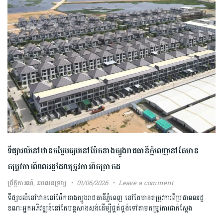
ទីផ្សារ​លំនៅឋានតម្លៃមធ្យមនៅប៉ែកខាងត្បូងរាជធានីភ្នំពេញនៅតែមាន
តម្រូវការ​ពីពលរដ្ឋ​ដែលត្រូវការ​ពិត​ប្រាកដ​
ព្រឹត្តិការណ៍
,
អចលនទ្រព្យ
01/06/2026
Leave a comment
ទីផ្សារ​លំនៅឋាន​នៅប៉ែកខាងត្បូងរាជធានីភ្នំពេញ នៅតែមានតម្រូវការ​ពីប្រជាពលរដ្ឋ
ខណៈអ្នកអភិវឌ្ឍន៍នៅតែបន្ត​សាងសង់ដើម្បី​ផ្គត់ផ្គង់ទៅតាមតម្រូវការជាក់ស្ដែង