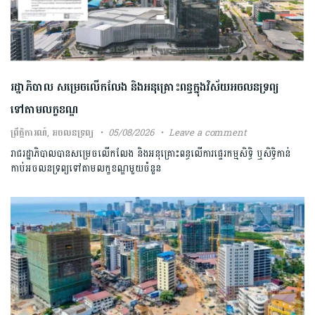
រដ្ឋាភិបាល សម្រេច​លើកលែង និងអនុគ្រោះពន្ធក្នុងវិស័យអចលនទ្រព្យ​
ទៅតាមលក្ខខណ្ឌ
ព្រឹត្តិការណ៍
,
អចលនទ្រព្យ
05/08/2026
Leave a comment
រាជរដ្ឋាភិបាល​បានសម្រេច​លើកលែង និងអនុគ្រោះពន្ធលើការផ្ទេរកម្មសិទ្ធិ ឬសិទ្ធិកាន់​
កាប់អចលនទ្រព្យទៅតាមលក្ខខណ្ឌ​មួយចំនួន