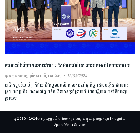
ចំណេះដឹងពីប្រភេទអាជីវកម្ម ៖ ស្វែងយល់ពីគោលគំនិតអាជីវកម្មបរិយាប័ន្ន
ធុរកិច្ចបរិយាបន្ន
,
ព្រឹត្តិការណ៍
,
សេដ្ឋកិច្ច
12/03/2024
អាជីវកម្មបរិយាប័ន្ន គឺជាអាជីវកម្មឈរលើគោលការណ៍ធុរកិច្ច ដែលបង្កើត ដំណោះ
ស្រាយជាប្រព័ន្ធ មានភាពច្នៃប្រឌិត និងមានទ្រង់ទ្រាយធំ ដែលឆ្លើយតបទៅនឹងបញ្ហា
ប្រឈម
ឆ្នាំ2020 - 2024 © រក្សាសិទ្ធិគ្រប់យ៉ាងដោយ៖ អគ្គនាយកដ្ឋានវិទ្យុ និងទូរទស្សន៍អប្សរា | អភិវឌ្ឍដោយ
Apsara Media Services