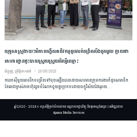
យុទ្ធសាស្ត្រងាយៗពីការបង្កើតអាជីវកម្មតូបលក់ចង្រិតលីងតូចមួយ ក្លាយជា
អាហារដ្ឋានផ្ទះបាយស្រួយស្រួយដ៏ល្បីឈ្មោះ
ជំនួញ
,
ព្រឹត្តិការណ៍
13/05/2021
ការរកស៊ីមួយអាចរីកចម្រើនទៅមុខលឿនបានដោយសារមានក្រុមការងារក៏ដូចសមាជិក
ដែលជាម្ចាស់ភាគហ៊ុនរួមចំណែកជួយគ្នាប្រកបដោយចក្ខុវិស័យវែងឆ្ងាយ…
ឆ្នាំ2020 - 2024 © រក្សាសិទ្ធិគ្រប់យ៉ាងដោយ៖ អគ្គនាយកដ្ឋានវិទ្យុ និងទូរទស្សន៍អប្សរា | អភិវឌ្ឍដោយ
Apsara Media Services