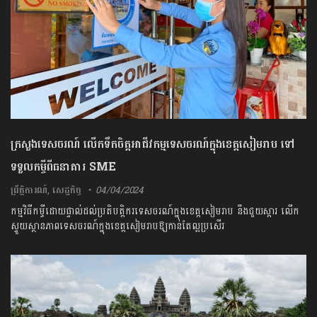
ក្រសួងទេសចរណ៍ លើកទឹកចិត្តអាជីវកម្មទេសចរណ៍ក្នុងខេត្តសៀមរាប ទៅ
ទទួលកម្ចីពីធនាគារ SME
ព្រឹត្តិការណ៍
,
សេដ្ឋកិច្ច
04/04/2024
កម្មវិធីកម្ចីដោយផ្ទាល់ដល់ប្រតិបត្តិករទេសចរណ៍ក្នុងខេត្តសៀមរាប នឹងជួយស្តារ លើក
ស្ទួយស្ថានភាពទេសចរណ៍ក្នុងខេត្តសៀមរាបឱ្យកាន់តែល្អប្រសើរ