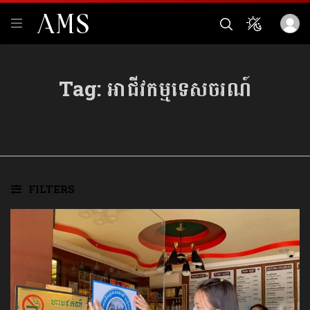
Tag:
អាជីវកម្មទេសចរណ៍
FILTERS