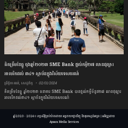
គិតត្រឹមខែធ្នូ ចុងឆ្នាំ២០២៣ SME Bank ផ្តល់កម្ចី២៧ លានដុល្លារ
អាមេរិកដល់ ៣៤១ ស្ថាប័នក្នុងវិស័យទេសចរណ៍
ព្រឹត្តិការណ៍
,
សេដ្ឋកិច្ច
02/01/2024
គិតត្រឹមខែធ្នូ ឆ្នាំ២០២៣ ធនាគារ SME Bank បានផ្តល់កម្ចីចំនួន២៧ លានដុល្លារ
អាមេរិកដល់៣៤១ ស្ថាប័នក្នុងវិស័យទេសចរណ៍
ឆ្នាំ2020 - 2024 © រក្សាសិទ្ធិគ្រប់យ៉ាងដោយ៖ អគ្គនាយកដ្ឋានវិទ្យុ និងទូរទស្សន៍អប្សរា | អភិវឌ្ឍដោយ
Apsara Media Services