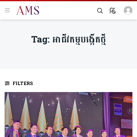
Tag:
អាជីវកម្មបង្កើតថ្មី
FILTERS