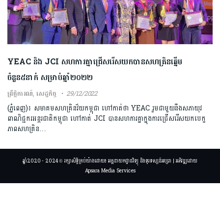
YEAC និង JCI សហការគ្នាជ្រើសរើសយកបានសហគ្រិនឆ្នើម
ចំនួន៥នាក់ សម្រាប់ឆ្នាំ២០២២
ព្រឹត្តិការណ៍
,
សេដ្ឋកិច្ច
29/12/2022
(ភ្នំពេញ)៖ សមាគមសហគ្រិនវ័យកម្ពុជា ហៅកាត់ថា YEAC រួមជាមួយនឹងសភាយុវ
ពាណិជ្ជករអន្តរជាតិកម្ពុជា ហៅកាត់ JCI បានសហការគ្នាក្នុងការជ្រើសរើសយកបេក្ខ
ភាពសហគ្រិន…
ឆ្នាំ2020 - 2024 © រក្សាសិទ្ធិគ្រប់យ៉ាងដោយ៖ អគ្គនាយកដ្ឋានវិទ្យុ និងទូរទស្សន៍អប្សរា | អភិវឌ្ឍដោយ
Apsara Media Services