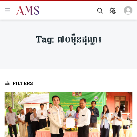
Tag:
៧០ម៉ឺនដុល្លារ
FILTERS