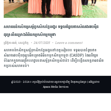
សហគមន៍កសិកម្មសម្ព័ន្ធកសិករខ្មែរអង្គរ ទទួលជំនួយឥតសំណង៧០ម៉ឺន
ដុល្លារពីគម្រោង​ពិពិធកម្មកសិកម្មកម្ពុជា
ព្រឹត្តិការណ៍
,
សេដ្ឋកិច្ច
24/07/2025
Leave a comment
សហគមន៍កសិកម្មសម្ព័ន្ធកសិករខ្មែរអង្គរនៅខេត្តសៀមរាប ទទួលបានជំនួយឥត
សំណង៧០ម៉ឺនដុល្លារពីគម្រោងពិពិធកម្មកសិកម្មកម្ពុជា (CASDP) ដែលនឹងរួម
ចំណែកក្នុងការពង្រីកហេដ្ឋារចនាសម្ព័ន្ធកសិកម្មសំខាន់ៗ ដើម្បីបង្កើនសមត្ថភាពផលិត
កម្មរបស់សហគមន៍។
ឆ្នាំ2020 - 2024 © រក្សាសិទ្ធិគ្រប់យ៉ាងដោយ៖ អគ្គនាយកដ្ឋានវិទ្យុ និងទូរទស្សន៍អប្សរា | អភិវឌ្ឍដោយ
Apsara Media Services