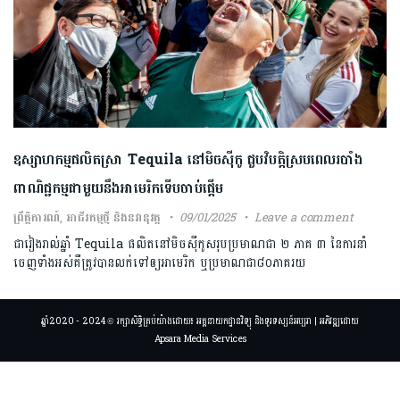
ឧស្សាហកម្មផលិតស្រា Tequila នៅមិចស៊ីកូ ជួបវិបត្តិស្របពេលរបាំង
ពាណិជ្ជកម្មជាមួយនឹងអាមេរិកទើបចាប់ផ្តើម
ព្រឹត្តិការណ៍
,
អាជីវកម្មថ្មី និងនវានុវត្ត
09/01/2025
Leave a comment
ជារៀងរាល់ឆ្នាំ Tequila ផលិតនៅមិចស៊ីកូសរុបប្រមាណជា ២ ភាគ ៣ នៃការនាំ
ចេញទាំងអស់គឺត្រូវបានលក់ទៅឲ្យអាមេរិក ឬប្រមាណជា៨០ភាគរយ
ឆ្នាំ2020 - 2024 © រក្សាសិទ្ធិគ្រប់យ៉ាងដោយ៖ អគ្គនាយកដ្ឋានវិទ្យុ និងទូរទស្សន៍អប្សរា | អភិវឌ្ឍដោយ
Apsara Media Services