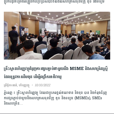
ផ្លូវការនូវគម្រោងពន្លឿនការប្រើប្រាស់ឌីជីថល់ដល់សហគ្រាសធុនមីក្រូ តូច និងមធ្យម
គ្រឹះស្ថានហិរញ្ញវត្ថុជំរុញការផ្សារភ្ជាប់ជាមួយនឹង MSME និងសហគ្រិនស្រ្តី
ដែលត្រូវការដើមទុន ដើម្បីពង្រីកអាជីវកម្ម
ព្រឹត្តិការណ៍
,
ហិរញ្ញវត្ថុ
10/10/2022
ភ្នំពេញ ៖ គ្រឹះស្ថានហិរញ្ញវត្ថុ ដែលជាប្រភពផ្តល់ឥណទាន និងទុន បាន និងកំពុងជំរុញ
ការផ្សារភ្ជាប់ជាមួយនឹងសហគ្រាសធុនមីក្រូ តូច និងធម្យម (MSMEs), SMEs
និងសហគ្រិន…