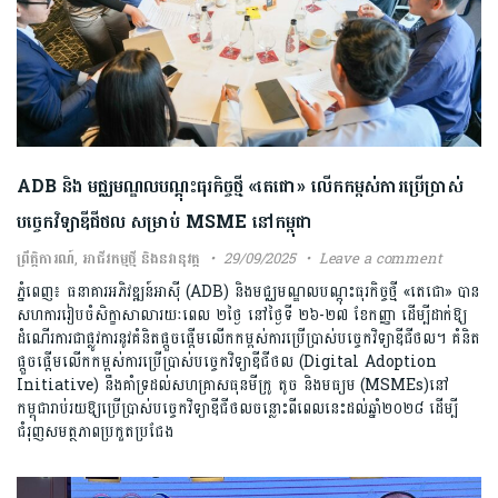
ADB និង មជ្ឈមណ្ឌលបណ្តុះធុរកិច្ចថ្មី «តេជោ» លើកកម្ពស់ការប្រើប្រាស់
បច្ចេកវិទ្យាឌីជីថល សម្រាប់ MSME នៅកម្ពុជា
ព្រឹត្តិការណ៍
,
អាជីវកម្មថ្មី និងនវានុវត្ត
29/09/2025
Leave a comment
ភ្នំពេញ៖ ធនាគារអភិវឌ្ឍន៍អាស៊ី (ADB) និងមជ្ឈមណ្ឌលបណ្តុះធុរកិច្ចថ្មី «តេជោ» បាន
សហការរៀបចំសិក្ខាសាលារយៈពេល ២ថ្ងៃ នៅថ្ងៃទី ២៦-២៧ ខែកញ្ញា ដើម្បីដាក់ឱ្យ
ដំណើរការជាផ្លូវការនូវគំនិតផ្តួចផ្តើមលើកកម្ពស់ការប្រើប្រាស់បច្ចេកវិទ្យាឌីជីថល។ គំនិត
ផ្តួចផ្តើមលើកកម្ពស់ការប្រើប្រាស់បច្ចេកវិទ្យាឌីជីថល (Digital Adoption
Initiative) នឹងគាំទ្រដល់សហគ្រាសធុនមីក្រូ តូច និងមធ្យម (MSMEs)នៅ
កម្ពុជារាប់រយឱ្យប្រើប្រាស់បច្ចេកវិទ្យាឌីជីថលចន្លោះពីពេលនេះដល់ឆ្នាំ២០២៨ ដើម្បី
ជំរុញសមត្ថភាពប្រកួតប្រជែង