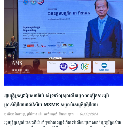
រដ្ឋមន្ត្រីក្រសួងប្រៃសណីយ៍ គាំទ្រទាំងស្រុងលើគម្រោងពន្លឿនការប្រើ
ប្រាស់ឌីជីថលដល់វិស័យ MSME សម្រាប់សេដ្ឋកិច្ចឌីជីថល
ធុរកិច្ចបរិយាបន្ន
,
ព្រឹត្តិការណ៍
,
អាជីវកម្មថ្មី និងនវានុវត្ត
01/03/2024
រដ្ឋមន្ត្រីក្រសួងប្រៃសណីយ៍ គាំទ្រយ៉ាងពេញទំហឹងទៅលើការប្រកាសដាក់ឱ្យប្រើប្រាស់ជា