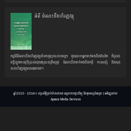
អំពី ចំណេះដឹងហិរញ្ញវត្ថុ
កម្មវិធីចំណេះដឹងហិរញ្ញវត្ថុនាំមកនូវប្រធានបទល្អៗ ជូនលោកអ្នកទាក់ទងនឹងតិចនិក ក៏ដូចជា
គន្លឹះក្នុងការប្រើប្រាស់លុយឲ្យបានត្រឹមត្រូវ ចំណេះដឹងទាក់ទងនឹងកម្ចី ការសន្សំ និងសុខ
ភាពហិរញ្ញវត្ថុពេលអនាគត។
ឆ្នាំ2020 - 2024 © រក្សាសិទ្ធិគ្រប់យ៉ាងដោយ៖ អគ្គនាយកដ្ឋានវិទ្យុ និងទូរទស្សន៍អប្សរា | អភិវឌ្ឍដោយ
Apsara Media Services