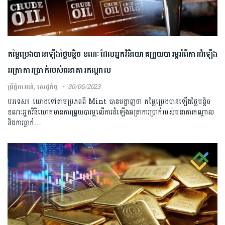
តម្លៃប្រេងបានឡើងថ្លៃបន្តិច ខណៈដែលអ្នកវិនិយោគព្រួយបារម្ភអំពីការដំឡើង
អត្រាការប្រាក់របស់ធនាគារកណ្តាល
ព្រឹត្តិការណ៍
,
សេដ្ឋកិច្ច
30/06/2023
បរទេស៖ យោងទៅតាមប្រភពពី Mint បានបង្ហាញថា តម្លៃប្រេងបានឡើងថ្លៃបន្តិច
ខណៈអ្នកវិនិយោគមានការព្រួយបារម្ភលើការដំឡើងអត្រាការប្រាក់របស់ធនាគារកណ្តាល
និងការធ្លាក់…