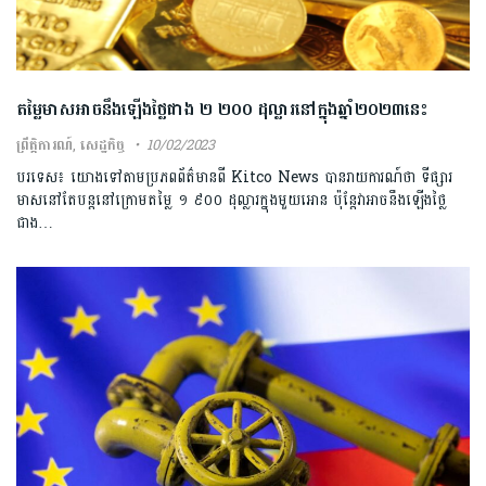
តម្លៃមាសអាចនឹងឡើងថ្លៃជាង ២ ២០០ ដុល្លារនៅក្នុងឆ្នាំ​២០២៣​នេះ
ព្រឹត្តិការណ៍
,
សេដ្ឋកិច្ច
10/02/2023
បរទេស៖ យោងទៅតាមប្រភពព័ត៌មានពី Kitco News បានរាយការណ៍ថា ទីផ្សារ
មាសនៅតែបន្តនៅក្រោមតម្លៃ ១ ៩០០ ដុល្លារក្នុងមួយអោន ប៉ុន្តែវាអាចនឹងឡើងថ្លៃ
ជាង…