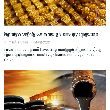
ទីផ្សារតម្លៃមាសឡើងថ្លៃ ០,១ ភាគរយ ឬ ១ ៩៣៦ ដុល្លារក្នុងមួយអោន
ព្រឹត្តិការណ៍
,
សេដ្ឋកិច្ច
04/08/2023
បរទេស ៖ យោងតាមប្រភពពី Investing បានបង្ហា្ញញថា តម្លៃមាសបានឡើងថ្លៃ
បន្តិចនៅថ្ងៃចុងសប្ដាហ៍នេះ ខណៈដែលអ្នកវិនិយោគរង់ចាំមើលទិន្នន័យការងារ
សំខាន់ៗ…