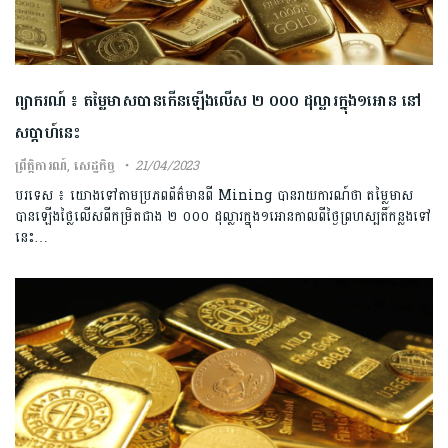
ព្យាករណ៍ ៖ តម្លៃមាសបានកើនឡើងលើស ២ ០០០ ដុល្លារក្នុង១អោន នៅ
សប្តាហ៍នេះ
ព្រឹត្តិការណ៍
,
សេដ្ឋកិច្ច
21/04/2023
បរទេស ៖ យោងទៅតាមប្រភពព័ត៌មានពី Mining បានរាយការណ៍ថា តម្លៃមាស
បានឡើងថ្លៃលើសពីកម្រិតជាង ២ ០០០ ដុល្លារក្នុង១អោនកាលពីថ្ងៃព្រហស្បតិ៍កន្លងទៅ
នេះ…