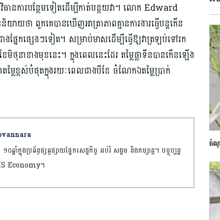
កវិធានការបន្ថែមទៀតដើម្បីកាត់បន្ថយវា។ លោក Edward
និយាយថា ពួកគេបានឃើញអាត្រាភាពគ្មានការងារធ្វើបន្តកើន
ាំងជាងផ្នែកផ្សេងៗទៀត។ សម្រាប់មាសដើម្បីធ្វើឱ្យវាត្រឡប់ទៅរក
ក់ខែមិថុនាខាងមុខនេះ។ ក្នុងពេលនេះដែរ តម្លៃផ្លាទីនបានកើនឡើង
្លៃខ្ពស់បំផុតក្នុងរយៈពេលជាងបីខែ ចំណែកឯតម្លៃប្រាក់
 Sovannara
ចំណ
ាំក្នុងប្រព័ន្ធផ្សព្វផ្សាយផ្នែកសេដ្ឋកិច្ច អប់រំ សង្គម និងកម្សាន្ត។ បច្ចុប្បន្ន
ន AMS Economy។