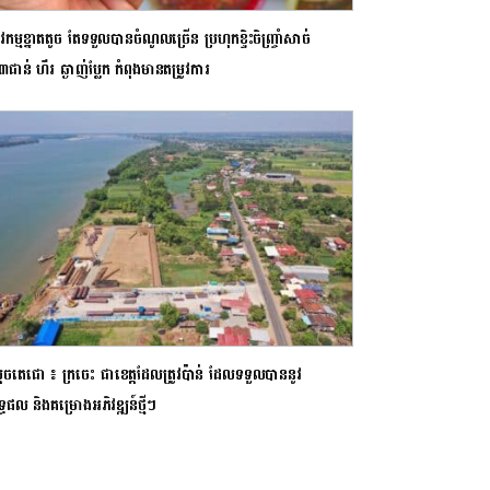
វកម្មខ្នាតតូច តែទទួលបានចំណូលច្រើន ប្រហុកខ្ទិះចិញ្ច្រាំសាច់
ក៣ជាន់ ហឹរ ឆ្ងាញ់ប្លែក កំពុងមានតម្រូវការ
ដេចតេជោ ៖ ក្រចេះ ជាខេត្តដែលត្រូវប៉ាន់ ដែលទទួលបាននូវ
្ធផល និងគម្រោងអភិវឌ្ឍន៍ថ្មីៗ