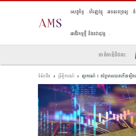
សេដ្ឋកិច្ច
ហិរញ្ញវត្ថុ
អចលនទ្រព្យ
ជ
អាជីវកម្មថ្មី និងនវានុវត្ត
មាតិកាឌីជីថល:
ព្រឹត្តិការណ៍
ព្យាករណ៍ ៖ តម្លៃមាសបានកើនឡើងល