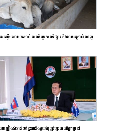
របរចញ្ចឹមគោយកសាច់ មាននិរន្តរភាពទីផ្សារ និងមានអត្រាចំណេញ
់
ចព្រមព្រៀងសំខាន់ៗចំនួន៣នឹងជួយជំរុញរំហូរពាណិជ្ជកម្មនៅ