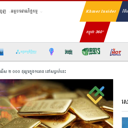
ំនួញ
អត្ថបទពាណិជ្ជកម្ម
Khmer Insider
វិថីហ
Se
កម្ពុជា 360°
ើស ២ ០០០ ដុល្លារក្នុង១អោន នៅសប្តាហ៍នេះ
សេដ