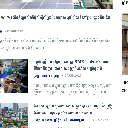
ឆ្ន
្ធ ១៥ % លើទំនិញផលិតពីប៉ូលីស៊ីលីកូន ដែលជាធាតុផ្សំសំខាន់នៅក្នុងបន្ទះឈីប និង
ច្ច
• 07/08/2026
ក បានដំឡើងពន្ធ ១៥ ភាគរយ លើមុខទំនិញទាំងឡាយណាផលិតពីប៉ូលីស៊ីលីកូនដែល
នៅក្នុងបន្ទះឈីប និងផ្ទាំងសូឡា
កម្ពុជា​ត្រៀមអនុវត្ត​យុទ្ធសាស្ត្រ​ ​SME​ ​២០២៦​-​២០៣០​
រំពឹងថានឹងក្លាយ​ជា​ចលករ​ជំរុញ​កំណើន​សេដ្ឋកិច្ច​ជាតិ​
,
ព្រឹត្តិការណ៍
សេដ្ឋកិច្ច
• 07/08/2026
«អង
រាជ​រដ្ឋាភិបាល​កម្ពុជា​ ​គ្រោង​ដាក់​ឱ្យ​អនុវត្ត​ «​យុទ្ធសាស្ត្រ​ជាតិ​
នាង
ស្តីពី​ការ​អភិវឌ្ឍ​សហគ្រាស​ធុន​តូច​ និង​មធ្យម​ ឆ្នាំ​២០២៦​-​
២០៣០​» ​ក្នុង​ពេល​ឆាប់​ៗ​ខាងមុខ​ ​ដោយ​រំពឹង​ថា​នឹង​ក្លាយជា​
ក្របខណ្ឌ​គោលនយោបាយ​ដ៏​សំខាន់​ ​សម្រាប់​ពង្រឹង​
វិធានការស្រោចស្រង់របស់រាជរដ្ឋាភិបាល​ បាន​ជួយ​ជំរុញឱ្យ
សមត្ថភាព​ប្រកួតប្រជែង​របស់​សហគ្រាស​ធុន​តូច​ និង​មធ្យម​
វិស័យ​អចលនទ្រព្យនៅតែបន្ត​មានសកម្មភាព
​(​SMEs​) ​និង​ជំរុញ​កំណើន​សេដ្ឋកិច្ច​ជាតិ​ឱ្យ​កាន់តែ​មាន​
,
,
Top News
ព្រឹត្តិការណ៍
អចលនទ្រព្យ
• 07/08/2026
ភាព​ធន់​ ​និង​ចីរភាព