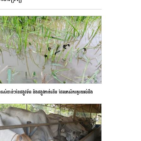
ុចសំខាន់ៗនៃដង្កូវទ័ព និងដង្កូវកាត់ដើម ដែលកសិករគួរយល់ដឹង