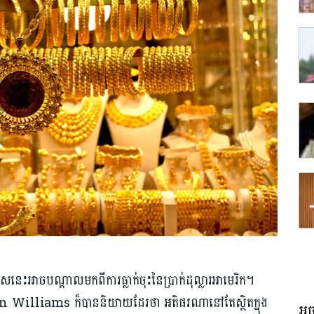
នេះអាចបណ្តាលមកពីការធ្លាក់ចុះនៃប្រាក់ដុល្លារអាមេរិក។
 Williams ក៏បាននិយាយដែរថា អតិផរណានៅតែស្ថិតក្នុង
អច