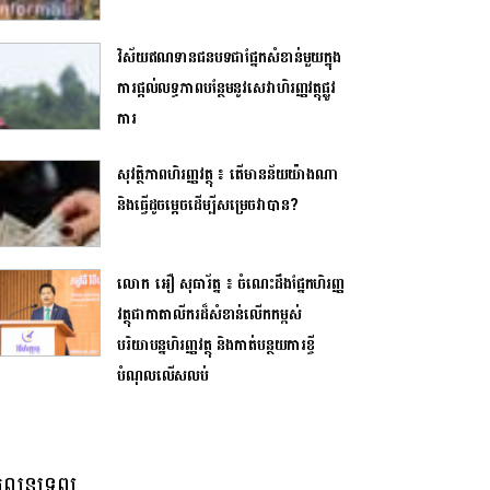
វិស័យឥណទានជនបទជាផ្នែកសំខាន់មួយក្នុង
ការផ្តល់លទ្ធភាពបន្ថែមនូវសេវាហិរញ្ញវត្ថុផ្លូវ
ការ
សុវត្ថិភាពហិរញ្ញវត្ថុ ៖ តើមានន័យយ៉ាងណា
និងធ្វើដូចម្តេចដើម្បីសម្រេចវាបាន?
លោក អឿ សុធារ័ត្ន ៖ ចំណេះដឹងផ្នែកហិរញ្ញ
វត្ថុជាកាតាលីករដ៏សំខាន់លើកកម្ពស់
បរិយាបន្នហិរញ្ញវត្ថុ និងកាត់បន្ថយការខ្ចី
បំណុលលើសលប់
លនទ្រព្យ