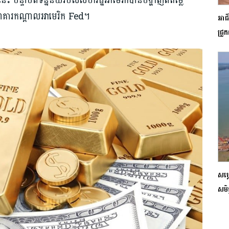
េះ​ បន្ទាប់ពីទិន្នន័យរបស់សហរដ្ឋអាមេរិកបានបង្ហាញពីតម្លៃ
ស់ធនាគារកណ្តាលអាមេរិក Fed។
អាជី
ជ្រូ
សម្
សមិទ