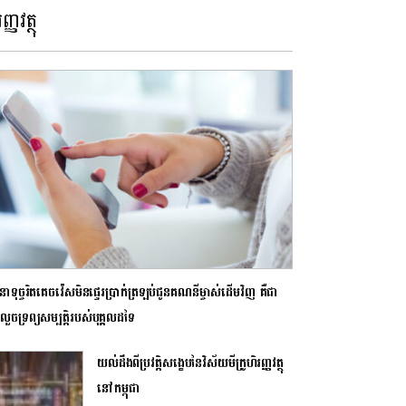
ញ្ញវត្ថុ
ាទុច្ចរិតគេចវ៉េសមិនផ្ទេរប្រាក់ត្រឡប់ជូនគណនីម្ចាស់ដើមវិញ គឺជា
លួចទ្រព្យសម្បត្តិរបស់បុគ្គលដទៃ
យល់ដឹងពីប្រវត្តិសង្ខេបនៃវិស័យមីក្រូហិរញ្ញវត្ថុ
នៅកម្ពុជា