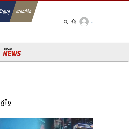
ិរញ្ញវត្ថុ
មរតកគំនិត
arch for:
្ឋកិច្ច