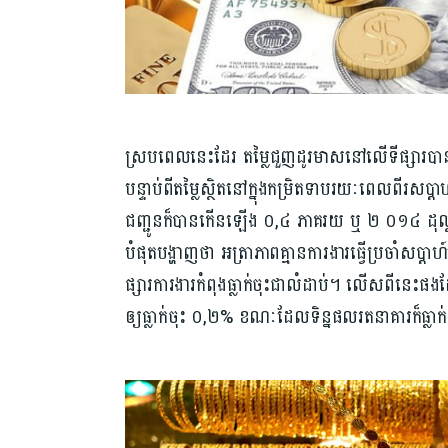
ស្របពេលនេះដែរ តម្លៃជួញដូរមាសនៅលើទីផ្សារប
បន្ទាប់ពីតម្លៃស្ថិតនៅក្នុងកម្រិតទាបរយៈពេលពីរសប
ជញ្ជូនក៏បានកើនឡើង ០,៤​​ ភាគរយ ឬ ២ ០១៤ ដុល្លា
បំផុតបង្ហាញថា អត្រាភាពគ្មានការងារធ្វើប្រចាំសប
ផ្សារការងារកំពុងធ្លាក់ចុះជាលំដាប់។ លើសពីនេះផងដែរ ទិន្ន
ឲ្យ​ធ្លាក់​ចុះ ០,២% ខណៈដែល​ទិន្នផល​រតនាគារ​ក៏​ធ្លាក់