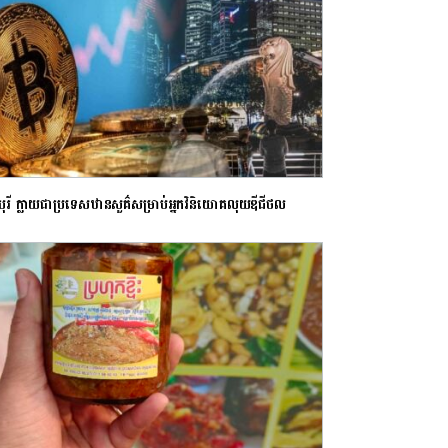
ហបុរី ក្លាយជាប្រទេសឋានសួគ៌សម្រាប់អ្នកវិនិយោគលុយឌីជីថល