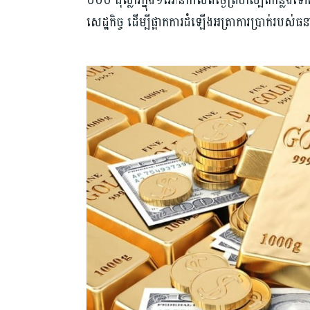
០០០ ដុល្លារក្នុង១អោនកាលពីថ្ងៃព្រហស្បតិ៍កន្លងទៅន
សេដ្ឋកិច្ច ដើម្បីផ្អាកការដំឡើងអត្រាការប្រាក់រប