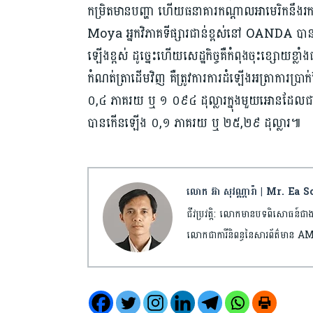
កម្រិតមានបញ្ហា ហើយធនាគារកណ្តាលអាមេរិកនឹងរ
Moya អ្នកវិភាគទីផ្សារជាន់ខ្ពស់នៅ OANDA បាន
ឡើងខ្ពស់ ដូច្នេះហើយសេដ្ឋកិច្ចគឺកំពុងចុះខ្សោយខ្ល
កំណត់ត្រាដើមវិញ គឺត្រូវការការដំឡើងអត្រាការប្រា
០,៤ ភាគរយ ឬ ១​ ០៩៤ ដុល្លារក្នុងមួយអោនដែលជាតម
បានកើនឡើង ០,១ ភាគរយ ឬ ២៥,២៩ ដុល្លារ៕
លោក អ៊ា សុវណ្ណារ៉ា | Mr. Ea
ជីវប្រវត្តិ: លោកមានបទពិសោធន៍ជាង ១០ឆ្ន
លោកជាការីនិពន្ធនៃសារព័ត៌មា