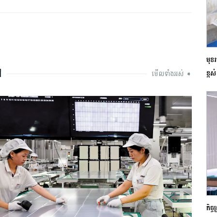
មុខ
ៅ
ខ្ពស
មើលទាំងអស់ ➧
កិច្