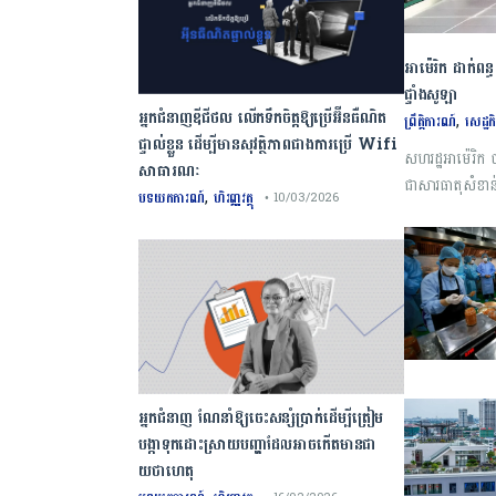
អាម៉េរិក ដាក់ពន
ផ្ទាំងសូឡា
អ្នកជំនាញឌីជីថល លើកទឹកចិត្តឱ្យប្រើអ៊ីនធឺណិត
,
ព្រឹត្តិការណ៍
សេដ្ឋកិ
ផ្ទាល់ខ្លួន ដើម្បីមានសុវត្ថិភាពជាងការប្រើ Wifi​
សហរដ្ឋអាម៉េរិ
សាធារណៈ
ជាសារធាតុសំខាន់
,
បទយកការណ៍
ហិរញ្ញវត្ថុ
• 10/03/2026
អ្នកជំនាញ ណែនាំឱ្យចេះសន្សំប្រាក់ដើម្បីត្រៀម
បង្កាទុកដោះស្រាយបញ្ហាដែលអាចកើតមានជា
យថាហេតុ