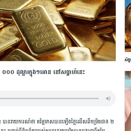
សិង្
០០ ដុល្លារក្នុង១អោន នៅសប្តាហ៍នេះ
បានរាយការណ៍ថា តម្លៃមាសបានឡើងថ្លៃលើសពីកម្រិតជាង ២