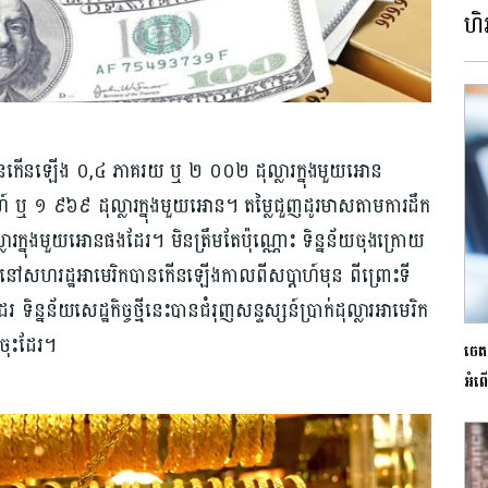
ហិរ
ានកើនឡើង ០,៤ ភាគរយ ឬ ២ ០០២ ដុល្លារក្នុងមួយអោន
្តាហ៍ ឬ ១ ៩៦៩ ដុល្លារក្នុងមួយអោន។ តម្លៃជួញដូរមាសតាមការដឹក
រក្នុងមួយអោនផងដែរ។ មិនត្រឹមតែប៉ុណ្ណោះ ទិន្នន័យចុងក្រោយ
្តាហ៍នៅសហរដ្ឋអាមេរិកបានកើនឡើងកាលពីសប្តាហ៍មុន ពីព្រោះទី
ន័យ​សេដ្ឋកិច្ច​ថ្មី​នេះ​បាន​ជំរុញ​សន្ទស្សន៍​ប្រាក់​ដុល្លារ​អាមេរិក​
​ចុះ​ដែរ។
ចេតន
អំពើ