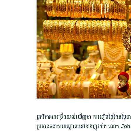
អ្នកវិភាគជាច្រើនយល់ឃើញថា ការឡើងថ្លៃនៃតម្លៃមាស
ប្រធានធនាគារកណ្តាលនៅខាងញូវយ៉ក លោក John