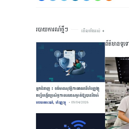
របាយការណ៍ថ្មីៗ
មើលទាំងអស់ ➧
ព័ត៌មានទូទ
អ្នកជំនាញ ៖ ចង់មានសុវត្ថិភាពគណនីហិរញ្ញវត្ថុ
គប្បីបង្កើនប្រសិទ្ធភាពលេខសម្ងាត់ឱ្យបានរឹងមាំ
,
បទយកការណ៍
ហិរញ្ញវត្ថុ
• 09/04/2026