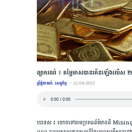
ព្យាករណ៍ ៖ តម្លៃមាសបានកើនឡើងលើស ២ ០
ព្រឹត្តិការណ៍
,
សេដ្ឋកិច្ច
21/04/2023
បរទេស ៖ យោងទៅតាមប្រភពព័ត៌មានពី Mining 