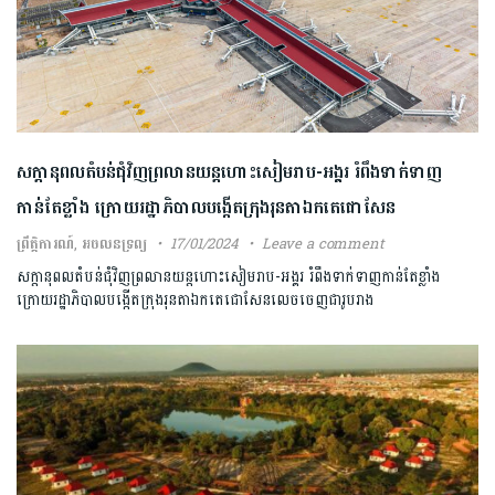
សក្ដានុពល​តំបន់ជុំវិញ​ព្រលានយន្តហោះសៀមរាប​-អង្គរ រំពឹង​ទាក់ទាញ​
កាន់តែខ្លាំង​ ក្រោយរដ្ឋាភិបាល​បង្កើ​ត​​ក្រុង​រុនតាឯកតេជោសែន
ព្រឹត្តិការណ៍
,
អចលនទ្រព្យ
17/01/2024
Leave a comment
សក្ដានុពល​តំបន់ជុំវិញ​ព្រលានយន្តហោះសៀមរាប​-អង្គរ រំពឹង​ទាក់ទាញ​កាន់តែខ្លាំង​
ក្រោយរដ្ឋាភិបាល​បង្កើ​ត​​ក្រុង​រុនតាឯកតេជោសែនលេចចេញជារូបរាង