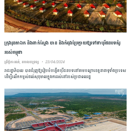
ក្រុងរុនតាឯក និងពាក់ស្នែង បាន និងកំពុងប្រែក្លាយឱ្យទៅជាបុរីជនបទគំរូ
របស់កម្ពុជា
ព្រឹត្តិការណ៍
,
អចលនទ្រព្យ
23/04/2024
រាជរដ្ឋាភិបាល​ បានជំរុញឱ្យ​រៀបចំ​បង្កើត​បុរីជនបទនៅតាម​បណ្ដាខេត្ត​នានា​ទូទាំង​ប្រទេស
​ដើម្បីលើកកម្ពស់​ដល់សុខុមាលក្នុងការ​រស់នៅ​របស់ប្រជាពលរដ្ឋ