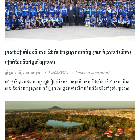
ក្រសួងរៀបចំដែន​ដី​ ​បាន​ និងកំពុងបន្តផ្តោតយកចិត្តទុកដាក់ខ្ពស់ទៅលើការ
រៀបចំដែនដីនៅទូទាំងប្រទេស
ព្រឹត្តិការណ៍
,
អចលនទ្រព្យ
14/08/2024
Leave a comment
រាជរដ្ឋាភិបាល​ដែល​មាន​ក្រសួងរៀបចំដែនដី នគរូបនីយកម្ម​ និងសំណង់​ ជាសេនា​ធិការ ​
បាន​ និងកំពុងបន្តផ្តោតយកចិត្តទុកដាក់ខ្ពស់ទៅលើការរៀបចំដែនដីនៅទូទាំងប្រទេស