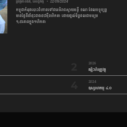
ព្រឹត្តិការណ៍
,
សេដ្ឋកិច្ច
12/09/2024
កម្ពុជាកំពុងបោះជំហានទៅជាអធិរាជស្វាយចន្ទី ខណៈដែលបច្ចុប្បន្ន
មានផ្ទៃដីដាំដុះជាង៥៨ម៉ឺនហិកតា ដោយផ្ដល់ទិន្នផលជាមធ្យម
១,៥តោនក្នុង១ហិកតា
2026
គន្លឹះហិរញ្ញវត្ថុ
2024
ឧស្សាហកម្ម ៤.០