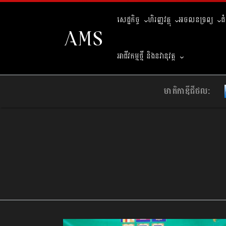
សេដ្ឋកិច្ច
ហិរញ្ញវត្ថុ
អចលនទ្រព្យ
ជ
អាជីវកម្មថ្មី និងនវានុវត្ត
មាតិកាឌីជីថល: