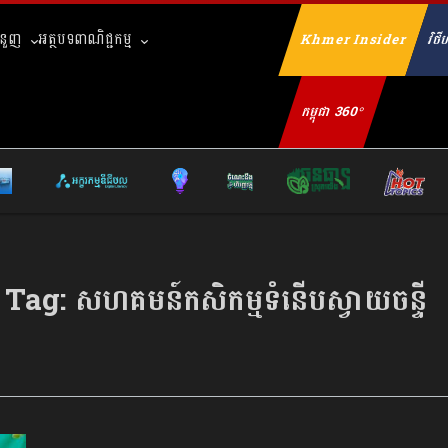
ំនួញ
អត្ថបទពាណិជ្ជកម្ម
Khmer Insider
វិថីហ
Se
កម្ពុជា 360°
Tag:
សហគមន៍កសិកម្មទំនើបស្វាយចន្ទី