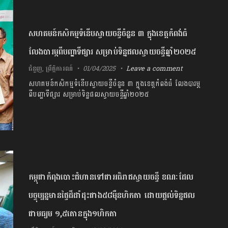
សហគមន៍កសិកម្មទំនើបស្វាយចន្ទីចំនួន ៣ ក្នុងខេត្តកំពង់ធំ
លែងបារម្ភ​​ពីបញ្ហាទីផ្សារ សម្រាប់ទិន្នផលស្វាយចន្ទីឆ្នាំ២០២៥
ជំនួញ
,
ព្រឹត្តិការណ៍
01/04/2025
Leave a comment
សហគមន៍កសិកម្មទំនើបស្វាយចន្ទីចំនួន ៣ ក្នុងខេត្តកំពង់ធំ លែងបារម្ភ​​
ពីបញ្ហាទីផ្សារ សម្រាប់ទិន្នផលស្វាយចន្ទីឆ្នាំ២០២៥
កម្ពុជាកំពុងបោះជំហានទៅជាអធិរាជស្វាយចន្ទី ខណៈដែល
បច្ចុប្បន្នមានផ្ទៃដីដាំដុះជាង៥៨ម៉ឺនហិកតា ដោយផ្ដល់ទិន្នផល
ជាមធ្យម ១,៥តោនក្នុង១ហិកតា