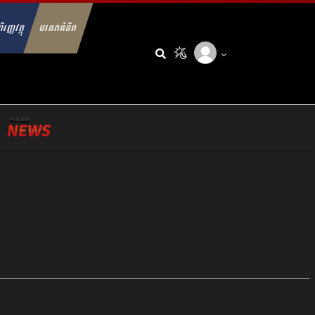
ិរញ្ញវត្ថុ
មរតកគំនិត
arch for: