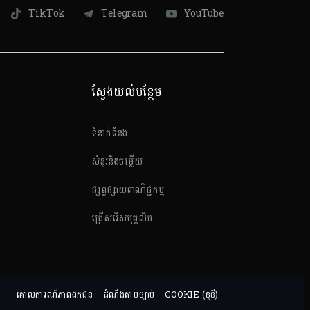
TikTok
Telegram
YouTube
ស្វែងយល់បន្ថែម
ទំនាក់ទំនង
សំនួរនិងចម្លើយ
ផ្សព្វផ្សាយពាណិជ្ជកម្ម
ជ្រើសរើសបុគ្គលិក
គោលការណ៍​ភាពឯកជន
ដំណឹងតាមច្បាប់
COOKIE (ខូខី)