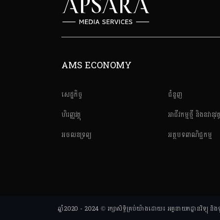
AMS ECONOMY
សេដ្ឋកិច្ច
ជំនួញ
ហិរញ្ញវត្ថុ
អាជីវកម្មថ្មី និងនវានុវត្
អចលនទ្រព្យ
អត្ថបទពាណិជ្ជកម្ម
ឆ្នាំ2020 - 2024 © រក្សាសិទ្ធិគ្រប់យ៉ាងដោយ៖ អគ្គនាយកដ្ឋានវិទ្យ