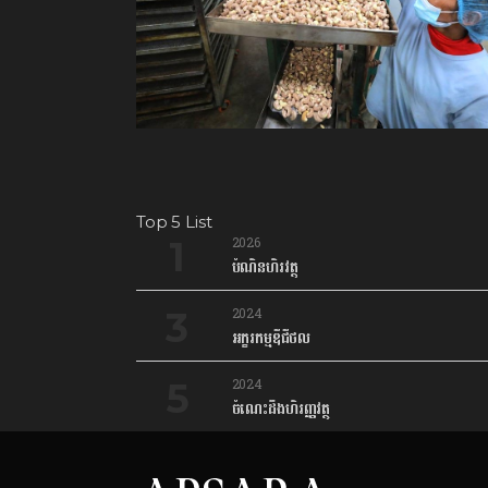
Top 5 List
2026
បំណិនហិរវត្ថុ
2024
អក្ខរកម្មឌីជីថល
2024
ចំណេះដឹងហិរញ្ញវត្ថុ