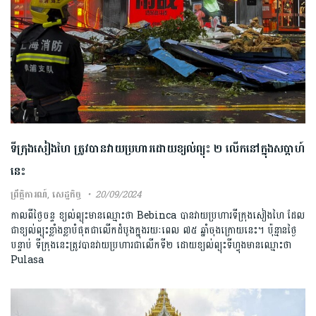
ទីក្រុងសៀងហៃ ត្រូវបានវាយប្រហារដោយខ្យល់ព្យុះ ២ លើកនៅក្នុងសប្តាហ៍
នេះ
ព្រឹត្តិការណ៍
,
សេដ្ឋកិច្ច
20/09/2024
កាលពីថ្ងៃចន្ទ ខ្យល់ព្យុះមានឈ្មោះថា Bebinca បានវាយប្រហារទីក្រុងសៀងហៃ ដែល
ជាខ្យល់ព្យុះខ្លាំងខ្លាបំផុតជាលើកដំបូងក្នុងរយៈពេល ៧៥ ឆ្នាំចុងក្រោយនេះ។ ប៉ុន្មានថ្ងៃ
បន្ទាប់ ទីក្រុងនេះត្រូវបានវាយប្រហារជាលើកទី២ ដោយខ្យល់ព្យុះទីហ្វុងមានឈ្មោះថា
Pulasa