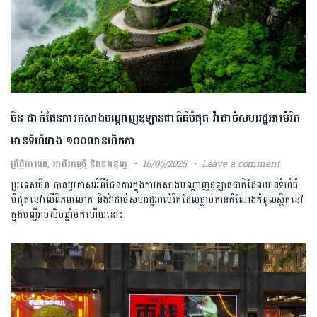
ចិន ដាក់ផែនការកសាងបណ្តាញឧទ្យានជាតិធំបំផុត វ៉ាដាច់សហរដ្ឋអាម៉េរិក
មានទំហំជាង ១០០លានហិកតា
ព្រឹត្តិការណ៍
,
អាជីវកម្មថ្មី និងនវានុវត្ត
16/06/2025
Leave a comment
ប្រទេសចិន បានប្រកាសអំពីផែនការក្នុងការកសាងបណ្តាញឧទ្យានជាតិដែលមានទំហំធំ
បំផុតនៅលើពិភពលោក និងវ៉ាដាច់សហរដ្ឋអាម៉េរិកដែលធ្លាប់កាន់តំណែងកំពូលស្ថិតនៅ
ក្នុងបញ្ជីរាប់សិបឆ្នាំមកហើយនោះ