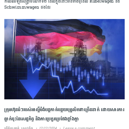
កាលពីអំឡុងសង្គ្រាមលោកទី២ ដែលក្នុងនោះមានទាំងម៉ូដេល Kubelwagen និង
Schwimmwagen ផងដែរ
ក្រុមហ៊ុនធំៗរបស់អាល្លឺម៉ង់បន្តកាត់បន្ថយបុគ្គលិកជាច្រើននាក់ ដោយសារការ
ធ្លាក់ចុះនៃសេដ្ឋកិច្ច និងការប្រកួតប្រជែងខ្លាំងក្លា
ព្រឹត្តិការណ៍
,
សេដ្ឋកិច្ច
12/12/2024
Leave a comment