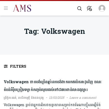
Tag:
Volkswagen
FILTERS
Volkswagen ខាតបង់ច្រើនឆ្នាំពេកចង់ងាកមកផលិតអាវុធវិញ ខណៈ
តំបន់អឺរ៉ុបត្រៀមទម្លាក់កញ្ចប់លុយដល់ទៅ៨៧០ពាន់លានដុល្លារ
ព្រឹត្តិការណ៍
,
អាជីវកម្មថ្មី និងនវានុវត្ត
13/03/2025
Leave a comment
Volkswagen ធ្លាប់ជាអ្នកផលិតរថយន្តយោធាសម្រាប់កងទ័ពណាហ្ស៊ីសអាល្លឺម៉ង់