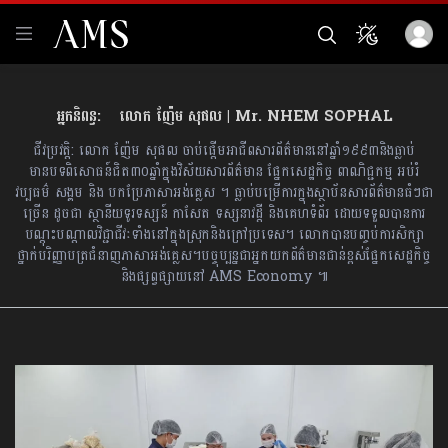
ជីវប្រវត្តិ: លោក ញ៉ែម សុផល ចាប់ផ្តើមអាជីពសារព័ត៌មាននៅឆ្នាំ១៩៩៣និងធ្លាប់
មានបទពិសោធន៍ជិត៣០ឆ្នាំក្នុងវិស័យសារព័ត៌មាន ផ្នែកសេដ្ឋកិច្ច ពាណិជ្ជកម្ម អប់រំ
វប្បធម៌ សង្គម និង បកប្រែភាសាអង់គ្លេស ។ ធ្លាប់បម្រើការក្នុងស្ថាប័នសារព័ត៌មានធំៗជា
ច្រើន ដូចជា ស្ថានីយទូរទស្សន៍ កាសែត ទស្សនាវដ្តី និងគេហទំព័រ ដោយទទួលបានការ
បណ្តុះបណ្តាលវិជ្ជាជីវៈទាំងនៅក្នុងស្រុកនិងក្រៅប្រទេស។ លោកបានបញ្ចប់ការសិក្សា
ថ្នាក់បរិញ្ញាបត្រជំនាញភាសាអង់គ្លេស។បច្ចុប្បន្នជាអ្នកយកព័ត៌មានជាន់ខ្ពស់ផ្នែកសេដ្ឋកិច្ច
និង​ផ្សព្វផ្សាយនៅ AMS Economy ៕