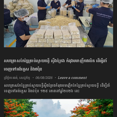
សហគ្រាសកែច្នៃគ្រាប់ស្វាយចន្ទី ស្ទឹងត្រែង កំពុងមមាញឹកផលិត ដើម្បីនាំ
ចេញទៅអង់គ្លេស និងជប៉ុន
ព្រឹត្តិការណ៍
,
សេដ្ឋកិច្ច
06/08/2026
Leave a comment
សហគ្រាសកែច្នៃគ្រាប់ស្វាយចន្ទីស្ទឹងត្រែងកំពុងមមាញឹកកែច្នៃគ្រាប់ស្វាយចន្ទី ដើម្បីនាំ
ចេញទៅអង់គ្លេស និងជប៉ុន ១២៥ តោននៅឆ្នាំ២០២៦ នេះ