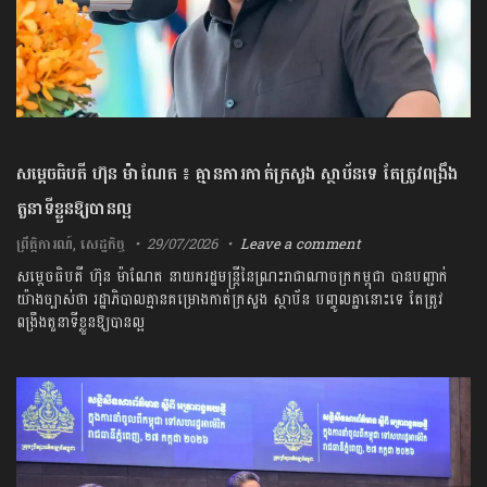
សម្តេចធិបតី ហ៊ុន ម៉ាណែត ៖ គ្មានការកាត់ក្រសួង ស្ថាប័នទេ តែត្រូវពង្រឹង
តួនាទីខ្លួនឱ្យបានល្អ
ព្រឹត្តិការណ៍
,
សេដ្ឋកិច្ច
29/07/2026
Leave a comment
សម្តេចធិបតី ហ៊ុន ម៉ាណែត នាយករដ្ឋមន្ត្រីនៃណ្រះរាជាណាចក្រកម្ពុជា បានបញ្ជាក់
យ៉ាងច្បាស់ថា រដ្ឋាភិបាលគ្មានគម្រោងកាត់ក្រសួង ស្ថាប័ន បញ្ចូលគ្នានោះទេ តែត្រូវ
ពង្រឹងតួនាទីខ្លួនឱ្យបានល្អ