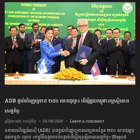
ADB​ ​ផ្តល់​ហិរញ្ញប្បទាន ​២៥០​ ​លាន​ដុល្លារ ​ដើម្បី​ជួយ​កម្ពុជា​រក្សា​ស្ថិរភាព​
សេដ្ឋកិច្ច​
ព្រឹត្តិការណ៍
,
សេដ្ឋកិច្ច
04/08/2026
Leave a comment
ធនាគារ​អភិវឌ្ឍន៍​អាស៊ី ​(​ADB​) ​បាន​ផ្តល់​ហិរញ្ញប្បទាន​សម្បទាន​ចំនួន​ ​២៥០​ ​លាន​ដុល្លារ​
ដល់​កម្ពុជា​ ​ក្រោម​ «​កម្មវិធី​អន្តរាគមន៍​បន្ទាន់​ដើម្បី​រក្សា​ស្ថិរភាព​សេដ្ឋកិច្ច​» ​(​Rapid​ ​