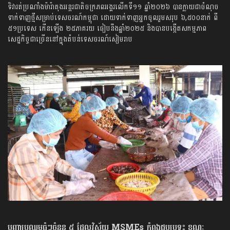
ទិវា​រត់​ប្រណាំង​ម៉ារ៉ាតុង​អន្តរជាតិ​ចក្រភព​អង្គរ​លើក​ទី​១១​ ​ឆ្នាំ​២០២៦​ ​បាន​ក្លាយជា​ចំណុច​
ទាក់ទាញ​ថ្មី​សម្រាប់​ទេសចរណ៍​កម្ពុជា​ ​ដោយ​ទាក់ទាញ​អ្នកចូលរួម​សរុប​ ​៦,៥០០​នាក់​ ពី​ ​
៥១​ប្រទេស​ ​កើនឡើង​ ​២៥​ភាគរយ​ ធៀប​នឹង​ឆ្នាំ​២០២៥​ ​និង​បាន​បង្កើត​សកម្មភាព​
សេដ្ឋកិច្ច​ជាច្រើន​នៅក្នុង​តំបន់​ទេសចរណ៍​សៀមរាប​
បញ្ហាប្រឈមធំៗចំនួន ៥ ដែលវិស័យ MSMEs កំពុងជួបប្រទះ ខណៈ