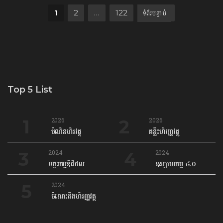
Posts pagination
Next
1
2
…
122
Top 5 List
2026
2026
បំណិនហិរវត្ថុ
គន្លឹះហិរញ្ញវត្ថុ
2024
2024
អក្ខរកម្មឌីជីថល
ឧស្សាហកម្ម ៤.០
2024
ចំណេះដឹងហិរញ្ញវត្ថុ