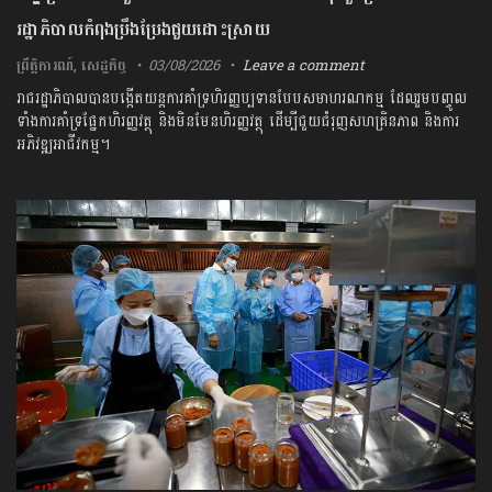
រដ្ឋាភិបាលកំពុងប្រឹងប្រែងជួយដោះស្រាយ
ព្រឹត្តិការណ៍
,
សេដ្ឋកិច្ច
03/08/2026
Leave a comment
រាជរដ្ឋាភិបាលបានបង្កើតយន្តការគាំទ្រហិរញ្ញប្បទានបែបសមាហរណកម្ម ដែលរួមបញ្ចូល
ទាំងការគាំទ្រផ្នែកហិរញ្ញវត្ថុ និងមិនមែនហិរញ្ញវត្ថុ ដើម្បីជួយជំរុញសហគ្រិនភាព និងការ
អភិវឌ្ឍអាជីវកម្ម។