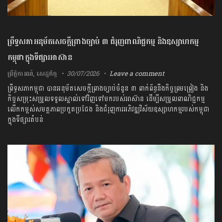
ព្រឹទ្ធសភា​អនុម័ត​សេចក្តីព្រាង​ច្បាប់​ ​៣​ ​ជំរុញ​ពាណិជ្ជកម្ម​ ​និង​ឧស្សាហកម្ម​
កម្ពុជា​ក្នុង​ទីផ្សារ​អាស៊ាន​
ព្រឹត្តិការណ៍
,
សេដ្ឋកិច្ច
30/07/2026
Leave a comment
ព្រឹទ្ធសភា​កម្ពុជា​ ​បាន​អនុម័ត​សេចក្តីព្រាង​ច្បាប់​ចំនួន​ ​៣​ ​ពាក់ព័ន្ធ​នឹង​កិច្ចព្រមព្រៀង​ ​និង​
កិច្ច​សម្រុះសម្រួល​ទទួលស្គាល់​ទៅ​វិញ​ទៅមក​របស់​អាស៊ាន​ ​ដើម្បី​សម្រួល​ពាណិជ្ជកម្ម ​
លើកកម្ពស់​សមត្ថភាព​ប្រកួតប្រជែង​ ​និង​ជំរុញ​ការ​អភិវឌ្ឍ​វិស័យ​ឧស្សាហកម្ម​របស់​កម្ពុជា​
ក្នុង​ទីផ្សារ​តំបន់