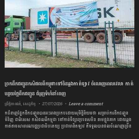
ច្រកដឹកជញ្ជូនកសិផលពីកម្ពុជាទៅចិនឆ្លងកាត់ឡាវ ចំណេញពេលវេលា កាត់
បន្ថយថ្លៃដឹកជញ្ជូន ជំរុញទំហំនាំចេញ
ព្រឹត្តិការណ៍
,
សេដ្ឋកិច្ច
27/07/2026
Leave a comment
កជំនាញផ្នែកដឹកជញ្ជូនបានអះអាងប្រកបដោយសុទិដ្ឋិនិយមថា សម្រាប់ការដឹកជញ្ជូន
ទំនិញ ជាពិសេស កសិផលពីកម្ពុជា ទៅកាន់ទីផ្សារប្រទេសចិន​ តាមផ្លូវគោក ដោយឆ្លង
កាត់តាមសា​ធារណរដ្ឋប្រជាធិបតេយ្យ ប្រជាមានិតឡាវ គឺទទួលបានផលចំណេញច្រើន