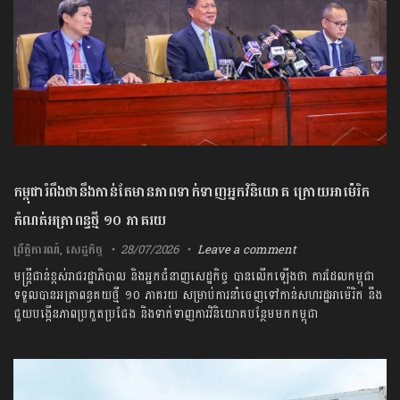
កម្ពុជារំពឹងថានឹងកាន់តែមានភាពទាក់ទាញអ្នកវិនិយោគ ក្រោយអាម៉េរិក
កំណត់អត្រាពន្ធថ្មី ១០ ភាគរយ
ព្រឹត្តិការណ៍
,
សេដ្ឋកិច្ច
28/07/2026
Leave a comment
មន្ត្រី​ជាន់​ខ្ពស់​រាជ​រដ្ឋាភិបាល​ និង​អ្នកជំនាញ​សេដ្ឋកិច្ច​ ​បាន​លើកឡើង​ថា​ ​ការ​ដែល​កម្ពុជា​
ទទួលបាន​អត្រា​ពន្ធ​គយ​ថ្មី​ ​១០​ ​ភាគរយ​ ​សម្រាប់​ការ​នាំចេញ​ទៅកាន់​សហរដ្ឋ​អាម៉េរិក​ នឹង​
ជួយ​បង្កើន​ភាព​ប្រកួតប្រជែង​ និង​ទាក់ទាញ​ការ​វិនិយោគ​បន្ថែម​មក​កម្ពុជា