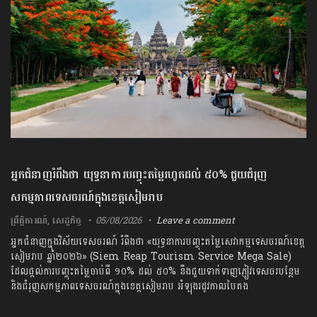
អ្នកជំនាញ​រំពឹង​ថា​ ​យុទ្ធនាការ​បញ្ចុះ​តម្លៃ​រហូតដល់​ ​៥០​% ​ជួយ​ជំរុញ​
សកម្មភាព​ទេសចរណ៍​ក្នុង​ខេត្ត​សៀមរាប​
ព្រឹត្តិការណ៍
,
សេដ្ឋកិច្ច
05/08/2026
Leave a comment
អ្នកជំនាញ​ក្នុង​វិស័យ​ទេសចរណ៍​ ​រំពឹង​ថា​ ​«​យុទ្ធនាការ​បញ្ចុះ​តម្លៃ​សេវាកម្ម​ទេសចរណ៍​ខេត្ត​
សៀមរាប ​ឆ្នាំ​២០២៦​» ​(​Siem​ ​Reap​ ​Tourism​ ​Service​ ​Mega​ ​Sale​) ​
ដែល​ផ្តល់​ការ​បញ្ចុះ​តម្លៃ​ចាប់ពី​ ​១០​% ​ដល់​ ​៥០​% ​នឹង​ជួយ​ទាក់ទាញ​ភ្ញៀវ​ទេសចរ​បន្ថែម​
និង​ជំរុញ​សកម្មភាព​ទេសចរណ៍​ក្នុង​ខេត្ត​សៀមរាប​ ​អំឡុង​រដូវកាល​បៃតង