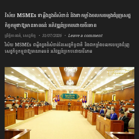
វិស័យ MSMEs ជាឆ្អឹងខ្នងដ៏សំខាន់ និងជាកម្លាំងចលករចម្បងជំរុញសេដ្ឋ
កិច្ចកម្ពុជាឱ្យមានភាពធន់ អភិវឌ្ឍន៍ប្រកបដោយចីរភាព
ព្រឹត្តិការណ៍
,
សេដ្ឋកិច្ច
31/07/2026
Leave a comment
វិស័យ MSMEs ជាឆ្អឹងខ្នងដ៏សំខាន់នៃសេដ្ឋកិច្ចជាតិ និងជាកម្លាំងចលករចម្បងជំរុញ
សេដ្ឋកិច្ចកម្ពុជាឱ្យមានភាពធន់ អភិវឌ្ឍន៍ប្រកបដោយចីរភាព