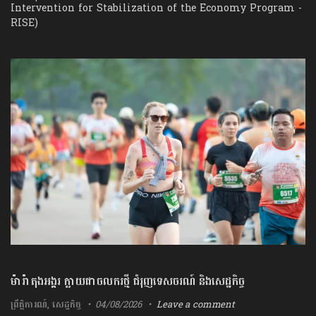
Intervention​ ​for​ ​Stabilization​ ​of​ ​the​ ​Economy​ ​Program​ ​-​
​RISE​) ​
ម៉ារ៉ាតុង​អង្គរ​ ក្លាយជា​ចលករ​ថ្មី​ ​ជំរុញ​ទេសចរណ៍​ ​និង​សេដ្ឋកិច្ច​
ព្រឹត្តិការណ៍
,
សេដ្ឋកិច្ច
04/08/2026
Leave a comment